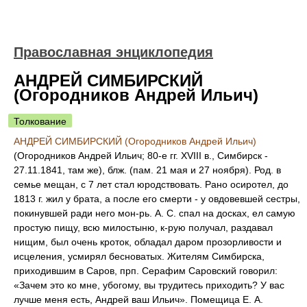
Православная энциклопедия
АНДРЕЙ СИМБИРСКИЙ
(Огородников Андрей Ильич)
Толкование
АНДРЕЙ СИМБИРСКИЙ (Огородников Андрей Ильич)
(Огородников Андрей Ильич; 80-е гг. XVIII в., Симбирск -
27.11.1841, там же), блж. (пам. 21 мая и 27 ноября). Род. в
семье мещан, с 7 лет стал юродствовать. Рано осиротел, до
1813 г. жил у брата, а после его смерти - у овдовевшей сестры,
покинувшей ради него мон-рь. А. С. спал на досках, ел самую
простую пищу, всю милостыню, к-рую получал, раздавал
нищим, был очень кроток, обладал даром прозорливости и
исцеления, усмирял бесноватых. Жителям Симбирска,
приходившим в Саров, прп. Серафим Саровский говорил:
«Зачем это ко мне, убогому, вы трудитесь приходить? У вас
лучше меня есть, Андрей ваш Ильич». Помещица Е. А.