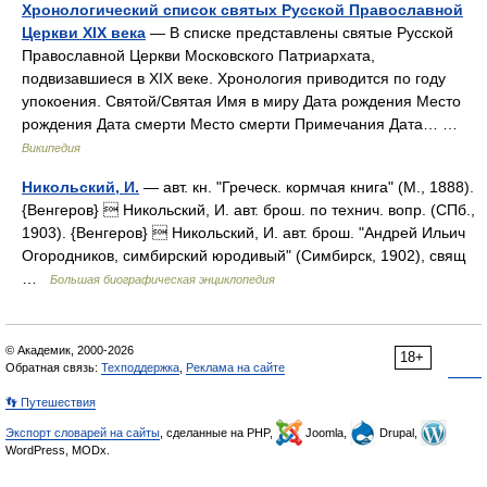
Хронологический список святых Русской Православной
Церкви XIX века
— В списке представлены святые Русской
Православной Церкви Московского Патриархата,
подвизавшиеся в XIX веке. Хронология приводится по году
упокоения. Святой/Святая Имя в миру Дата рождения Место
рождения Дата смерти Место смерти Примечания Дата… …
Википедия
Никольский, И.
— авт. кн. "Греческ. кормчая книга" (М., 1888).
{Венгеров}  Никольский, И. авт. брош. по технич. вопр. (СПб.,
1903). {Венгеров}  Никольский, И. авт. брош. "Андрей Ильич
Огородников, симбирский юродивый" (Симбирск, 1902), свящ
…
Большая биографическая энциклопедия
© Академик, 2000-2026
18+
Обратная связь:
Техподдержка
,
Реклама на сайте
👣 Путешествия
Экспорт словарей на сайты
, сделанные на PHP,
Joomla,
Drupal,
WordPress, MODx.