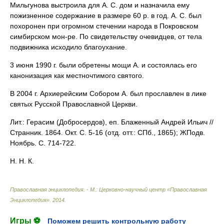
Мильгунова выстроила для А. С. дом и назначила ему
пожизненное содержание в размере 60 р. в год. А. С. был
похоронен при огромном стечении народа в Покровском
симбирском мон-ре. По свидетельству очевидцев, от тела
подвижника исходило благоухание.
3 июня 1990 г. были обретены мощи А. и состоялась его
канонизация как местночтимого святого.
В 2004 г. Архиерейским Собором А. был прославлен в лике
святых Русской Православной Церкви.
Лит.: Герасим (Добросердов), еп. Блаженный Андрей Ильич //
Странник. 1864. Окт. С. 5-16 (отд. отт.: СПб., 1865); ЖПодв.
Ноябрь. С. 714-722.
Н. Н. К.
Православная энциклопедия. - М.: Церковно-научный центр «Православная
Энциклопедия»
.
2014
.
Игры ⚽
Поможем решить контрольную работу