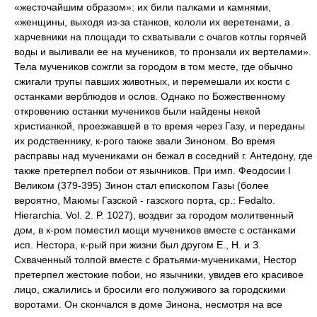
«жесточайшим образом»: их били палками и камнями,
«женщины, выходя из-за станков, кололи их веретенами, а
харчевники на площади то схватывали с очагов котлы горячей
воды и выливали ее на мучеников, то пронзали их вертелами».
Тела мучеников сожгли за городом в том месте, где обычно
сжигали трупы павших животных, и перемешали их кости с
останками верблюдов и ослов. Однако по Божественному
откровению останки мучеников были найдены некой
христианкой, проезжавшей в то время через Газу, и переданы
их родственнику, к-рого также звали Зиноном. Во время
расправы над мучениками он бежал в соседний г. Антедону, где
также претерпел побои от язычников. При имп. Феодосии I
Великом (379-395) Зинон стал епископом Газы (более
вероятно, Маюмы Газской - газского порта, ср.: Fedalto.
Hierarchia. Vol. 2. P. 1027), воздвиг за городом молитвенный
дом, в к-ром поместил мощи мучеников вместе с останками
исп. Нестора, к-рый при жизни был другом Е., Н. и З.
Схваченный толпой вместе с братьями-мучениками, Нестор
претерпел жестокие побои, но язычники, увидев его красивое
лицо, сжалились и бросили его полуживого за городскими
воротами. Он скончался в доме Зинона, несмотря на все