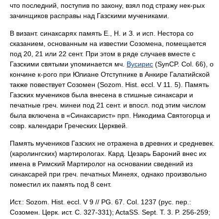
что последний, поступив по закону, взял под стражу нек-рых
зачинщиков расправы над Газскими мучениками.
В визант. синаксарях память Е., Н. и З. и исп. Нестора со
сказанием, основанным на известии Созомена, помещается
под 20, 21 или 22 сент. При этом в ряде случаев вместе с
Газскими святыми упоминается мч.
Вусирис
(SynCP. Col. 66), о
кончине к-рого при Юлиане Отступнике в Анкире Галатийской
также повествует Созомен (Sozom. Hist. eccl. V 11. 5). Память
Газских мучеников была внесена в стишные синаксари и
печатные греч. минеи под 21 сент. и впосл. под этим числом
была включена в «Синаксарист» прп. Никодима Святогорца и
совр. календари Греческих Церквей.
Память мучеников Газских не отражена в древних и средневек.
(каролингских) мартирологах. Кард. Цезарь Бароний внес их
имена в Римский Мартиролог на основании сведений из
синаксарей при греч. печатных Минеях, однако произвольно
поместил их память под 8 сент.
Ист.: Sozom. Hist. eccl. V 9 // PG. 67. Col. 1237 (рус. пер.:
Созомен. Церк. ист. С. 327-331); ActaSS. Sept. T. 3. P. 256-259;