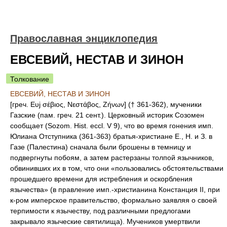
Православная энциклопедия
ЕВСЕВИЙ, НЕСТАВ И ЗИНОН
Толкование
ЕВСЕВИЙ, НЕСТАВ И ЗИНОН
[греч. Ευj σέβιος, Νεστάβος, Ζήνων] († 361-362), мученики
Газские (пам. греч. 21 сент.). Церковный историк Созомен
сообщает (Sozom. Hist. eccl. V 9), что во время гонения имп.
Юлиана Отступника (361-363) братья-христиане Е., Н. и З. в
Газе (Палестина) сначала были брошены в темницу и
подвергнуты побоям, а затем растерзаны толпой язычников,
обвинивших их в том, что они «пользовались обстоятельствами
прошедшего времени для истребления и оскорбления
язычества» (в правление имп.-христианина Констанция II, при
к-ром имперское правительство, формально заявляя о своей
терпимости к язычеству, под различными предлогами
закрывало языческие святилища). Мучеников умертвили