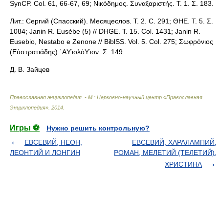
SynCP. Col. 61, 66-67, 69; Νικόδημος. Συναξαριστής. Τ. 1. Σ. 183.
Лит.: Сергий (Спасский). Месяцеслов. Т. 2. С. 291; ΘΗΕ. Τ. 5. Σ.
1084; Janin R. Eusèbe (5) // DHGE. T. 15. Col. 1431; Janin R.
Eusebio, Nestabo e Zenone // BiblSS. Vol. 5. Col. 275; Σωφρόνιος
(Εὐστρατιάδης).῾Αϒιολόϒιον. Σ. 149.
Д. В. Зайцев
Православная энциклопедия. - М.: Церковно-научный центр «Православная
Энциклопедия»
.
2014
.
Игры ⚽
Нужно решить контрольную?
ЕВСЕВИЙ, НЕОН,
ЕВСЕВИЙ, ХАРАЛАМПИЙ,
ЛЕОНТИЙ И ЛОНГИН
РОМАН, МЕЛЕТИЙ (ТЕЛЕТИЙ),
ХРИСТИНА