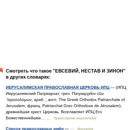
Смотреть что такое "ЕВСЕВИЙ, НЕСТАВ И ЗИНОН"
в других словарях:
ИЕРУСАЛИМСКАЯ ПРАВОСЛАВНАЯ ЦЕРКОВЬ ИПЦ
— (ИПЦ;
Иерусалимский Патриархат; греч. Πατριαρχεῖον τῶν
῾Ιεροσολύμων; араб. ; англ. The Greek Orthodox Patriarchate of
Jerusalem; франц. Patriarchat Grec Orthodoxe de Jérusalem),
древнейшая христ. Церковь. Возглавляет ИПЦ Его
Божественнейшее… …
Православная энциклопедия
Список православных имён
— …
Википедия