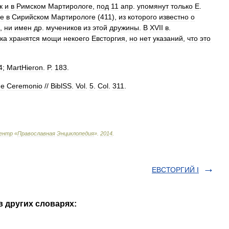
к
и
в
Римском
Мартирологе
,
под
11
апр
.
упомянут
только
Е
.
е
в
Сирийском
Мартирологе
(
411
),
из
которого
известно
о
,
ни
имен
др
.
мучеников
из
этой
дружины
.
В
XVII
в
.
ка
хранятся
мощи
некоего
Евсторгия
,
но
нет
указаний
,
что
это
4
;
MartHieron
.
P
.
183
.
e
Ceremonio
//
BiblSS
.
Vol
.
5
.
Col
.
311
.
ентр
«
Православная
Энциклопедия
»
.
2014
.
ЕВСТОРГИЙ I
 других словарях: