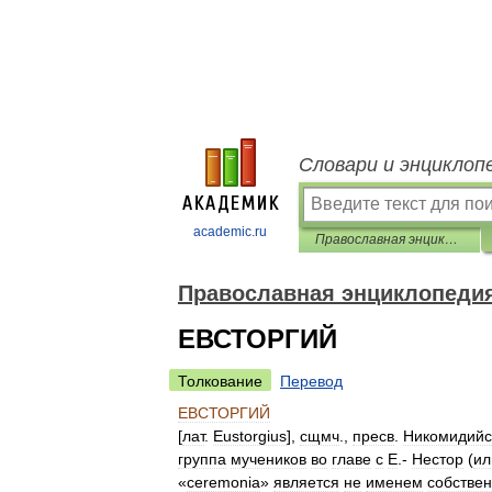
Словари и энциклоп
academic.ru
Православная энциклопедия
Православная энциклопеди
ЕВСТОРГИЙ
Толкование
Перевод
ЕВСТОРГИЙ
[
лат
.
Eustorgius
],
сщмч
.,
пресв
.
Никомидийс
группа
мучеников
во
главе
с
Е
.-
Нестор
(
ил
«
ceremonia
»
является
не
именем
собстве