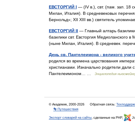
ЕВСТОРГИЙ I
— (IV в.), свт. (пам. зап. 18
Милан, Италия). В средневековых перечн
Бернольд»; XII XIII вв.) святитель упоми
ЕВСТОРГИЙ II
— Главный алтарь базилики
базилики свт. Евсторгия Медиоланского в Ми
(ныне Милан, Италия). В средневек. пе
День св. Пантелеимона - великого учит
родился во времена царствования импера
христианами. Изначально родители дали сы
Пантелеимоном… …
Энциклопедия ньюсмейке
© Академик, 2000-2026
Обратная связь:
Техподдерж
👣 Путешествия
Экспорт словарей на сайты
, сделанные на PHP,
Jo