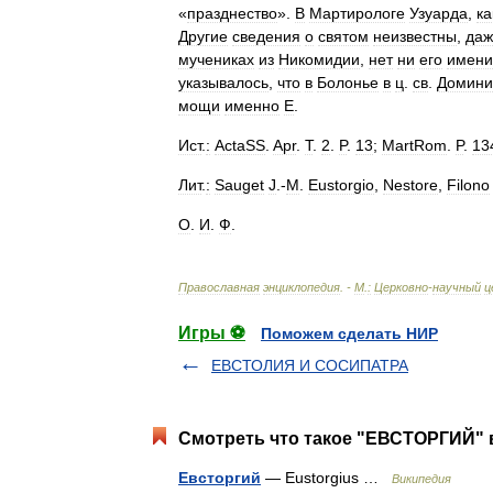
«
празднество
».
В
Мартирологе
Узуарда
,
ка
Другие
сведения
о
святом
неизвестны
,
даж
мучениках
из
Никомидии
,
нет
ни
его
имени
указывалось
,
что
в
Болонье
в
ц
.
св
.
Домини
мощи
именно
Е
.
Ист
.
:
ActaSS
.
Apr
.
T
.
2
.
P
.
13
;
MartRom
.
P
.
13
Лит
.
:
Sauget
J
.-
M
.
Eustorgio
,
Nestore
,
Filono
О
.
И
.
Ф
.
Православная
энциклопедия
. -
М
.
:
Церковно
-
научный
ц
Игры ⚽
Поможем сделать НИР
ЕВСТОЛИЯ И СОСИПАТРА
Смотреть что такое "ЕВСТОРГИЙ" в
Евсторгий
— Eustorgius …
Википедия