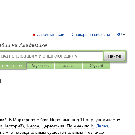
Запомнить сайт
Словарь на свой сайт
RU
едии на Академике
Найти!
Толкования
Переводы
Книги
Игры ⚽
я
кий
.
В
Мартирологе
блж
.
Иеронима
под
11
апр
.
упоминается
и
Несторий
),
Филон
,
Церемония
.
По
мнению
И
.
Делеэ
,
нным
,
а
нарицательным
существительным
и
означает