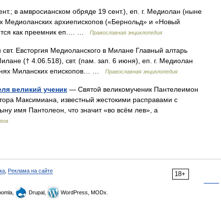
 сент.; в амвросианском обряде 19 сент.), еп. г. Медиолан (ныне
ях Медиоланских архиепископов («Бернольд» и «Новый
нается как преемник еп.… …
Православная энциклопедия
 свт. Евсторгия Медиоланского в Милане Главный алтарь
лане († 4.06.518), свт. (пам. зап. 6 июня), еп. г. Медиолан
речнях Миланских епископов… …
Православная энциклопедия
еля великий ученик
— Святой великомученик Пантелеимон
тора Максимиана, известный жестокими расправами с
ну имя Пантолеон, что значит «во всём лев», а
ров
ка
,
Реклама на сайте
18+
omla,
Drupal,
WordPress, MODx.