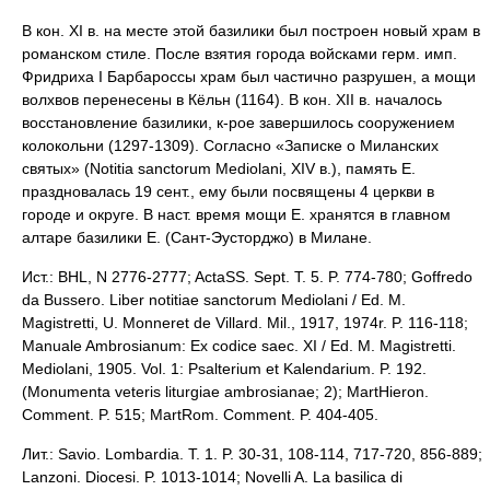
В кон. XI в. на месте этой базилики был построен новый храм в
романском стиле. После взятия города войсками герм. имп.
Фридриха I Барбароссы храм был частично разрушен, а мощи
волхвов перенесены в Кёльн (1164). В кон. XII в. началось
восстановление базилики, к-рое завершилось сооружением
колокольни (1297-1309). Согласно «Записке о Миланских
святых» (Notitia sanctorum Mediolani, XIV в.), память Е.
праздновалась 19 сент., ему были посвящены 4 церкви в
городе и округе. В наст. время мощи Е. хранятся в главном
алтаре базилики Е. (Сант-Эусторджо) в Милане.
Ист.: BHL, N 2776-2777; ActaSS. Sept. T. 5. P. 774-780; Goffredo
da Bussero. Liber notitiae sanctorum Mediolani / Ed. M.
Magistretti, U. Monneret de Villard. Mil., 1917, 1974r. P. 116-118;
Manuale Ambrosianum: Ex codice saec. XI / Ed. M. Magistretti.
Mediolani, 1905. Vol. 1: Psalterium et Kalendarium. P. 192.
(Monumenta veteris liturgiae ambrosianae; 2); MartHieron.
Comment. P. 515; MartRom. Comment. P. 404-405.
Лит.: Savio. Lombardia. T. 1. P. 30-31, 108-114, 717-720, 856-889;
Lanzoni. Diocesi. P. 1013-1014; Novelli A. La basilica di