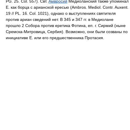
PG. 25. Col. 557). Свт.
Амвросий
Медиоланский также упоминал
Е. как борца с арианской ересью (Ambros. Mediol. Contr. Auxent.
19 // PL. 16. Col. 1021), однако о выступлениях святителя
против ариан сведений нет. В 345 и 347 гг. в Медиолане
прошло 2 Собора против еретика Фотина, еп. г. Сирмий (ныне
Сремска-Митровица, Сербия). Возможно, они были созваны по
инициативе Е. или его предшественника Протасия.