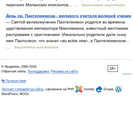
перечнях Миланских епископов… …
Православная энциклопедия
День св. Пантелеимона - великого учителя великий ученик
— Святой великомученик Пантелеимон родился во времена
царствования императора Максимиана, известный жестокими
расправами с христианами. Изначально родители дали сыну
имя Пантолеон, что значит «во всём лев», а Пантелеимоном…
…
Энциклопедия ньюсмейкеров
© Академик, 2000-2026
18+
Обратная связь:
Техподдержка
,
Реклама на сайте
👣 Путешествия
Экспорт словарей на сайты
, сделанные на PHP,
Joomla,
Drupal,
WordPress, MODx.