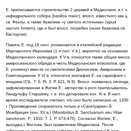
Е. приписывается строительство 2 церквей в Медиолане, в т. ч.
кафедрального собора (basilica maior), впосл. известного как ц.
св. Феклы, а также базилики «у святого источника» (apud
sacrum fontem), где и был впосл. погребен (ныне базилика св.
Евсторгия).
Память Е. под 18 сент. упоминается в италийской редакции
Мартиролога Иеронима (1-я пол. V в.), вероятно на основании
Медиоланского календаря. К V в. относится также общая месса
амвросианского обряда в честь Медиоланских епископов, где
Е. упомянут вместе со святителями Дионисием, Амвросием и
Симплицианом. К VI в. относится эпитафия Е. на саркофаге с
мощами (CIL. T. 5. Pt. 2. P. 621. N 9). Впосл. появилась легенда,
зафиксированная в Житии Е., авторство к-рого приписывалось
Ландульфу Старшему, т. е. его датировали кон. XI в. В наст.
время исследователи считают, что оно было написано ок. 1200
г. Произведение сохранилось только в «Санктуарии» Б.
Момбриция (кон. XV в.) (Mombritius B. Sanctuarium seu Vitae
sanctorum. P., 1910. T. 1. P. 473-475). Согласно Житию, Е.,
выходец с Востока, был правителем Медиолана. После
избрания на епископскую кафедру он отправился в К-поль,