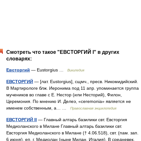
Смотреть что такое "ЕВСТОРГИЙ I" в других
словарях:
Евсторгий
— Eustorgius …
Википедия
ЕВСТОРГИЙ
— [лат. Eustorgius], сщмч., пресв. Никомидийский.
В Мартирологе блж. Иеронима под 11 апр. упоминается группа
мучеников во главе с Е. Нестор (или Несторий), Филон,
Церемония. По мнению И. Делеэ, «ceremonia» является не
именем собственным, а… …
Православная энциклопедия
ЕВСТОРГИЙ II
— Главный алтарь базилики свт. Евсторгия
Медиоланского в Милане Главный алтарь базилики свт.
Евсторгия Медиоланского в Милане († 4.06.518), свт. (пам. зап.
6 июня), еп. г. Медиолан (ныне Милан, Италия). В средневек.