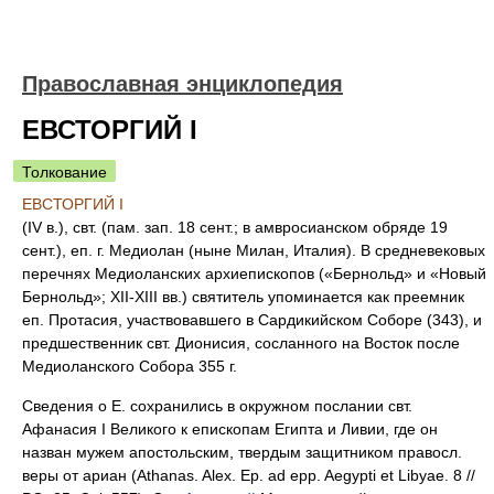
Православная энциклопедия
ЕВСТОРГИЙ I
Толкование
ЕВСТОРГИЙ I
(IV в.), свт. (пам. зап. 18 сент.; в амвросианском обряде 19
сент.), еп. г. Медиолан (ныне Милан, Италия). В средневековых
перечнях Медиоланских архиепископов («Бернольд» и «Новый
Бернольд»; XII-XIII вв.) святитель упоминается как преемник
еп. Протасия, участвовавшего в Сардикийском Соборе (343), и
предшественник свт. Дионисия, сосланного на Восток после
Медиоланского Собора 355 г.
Сведения о Е. сохранились в окружном послании свт.
Афанасия I Великого к епископам Египта и Ливии, где он
назван мужем апостольским, твердым защитником правосл.
веры от ариан (Athanas. Alex. Ep. ad epp. Aegypti et Libyae. 8 //