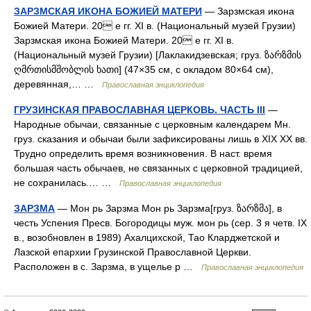
ЗАРЗМСКАЯ ИКОНА БОЖИЕЙ МАТЕРИ
— Зарзмская икона
Божией Матери. 20 е гг. XI в. (Национальный музей Грузии)
Зарзмская икона Божией Матери. 20 е гг. XI в.
(Национальный музей Грузии) [Лаклакидзевская; груз. ზარზმის
ღმრთისმშობლის ხათი] (47×35 см, с окладом 80×64 см),
деревянная,… …
Православная энциклопедия
ГРУЗИНСКАЯ ПРАВОСЛАВНАЯ ЦЕРКОВЬ. ЧАСТЬ III
—
Народные обычаи, связанные с церковным календарем Мн.
груз. сказания и обычаи были зафиксированы лишь в XIX XX вв.
Трудно определить время возникновения. В наст. время
большая часть обычаев, не связанных с церковной традицией,
не сохранилась.… …
Православная энциклопедия
ЗАРЗМА
— Мон рь Зарзма Мон рь Зарзма[груз. ზარზმა], в
честь Успения Пресв. Богородицы муж. мон рь (сер. 3 я четв. IX
в., возобновлен в 1989) Ахалцихской, Тао Кларджетской и
Лазской епархии Грузинской Православной Церкви.
Расположен в с. Зарзма, в ущелье р …
Православная энциклопедия