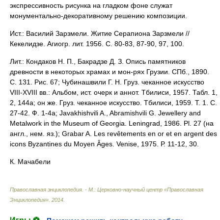
экспрессивность рисунка на гладком фоне служат
монументально-декоративному решению композиции.
Ист.: Василий Зарзмели. Житие Серапиона Зарзмели //
Кекелидзе. Агиогр. лит. 1956. С. 80-83, 87-90, 97, 100.
Лит.: Кондаков Н. П., Бакрадзе Д. З. Опись памятников
древности в некоторых храмах и мон-рях Грузии. СПб., 1890.
С. 131. Рис. 67; Чубинашвили Г. Н. Груз. чеканное искусство
VIII-XVIII вв.: Альбом, ист. очерк и аннот. Тбилиси, 1957. Табл. 1,
2, 144а; он же. Груз. чеканное искусство. Тбилиси, 1959. Т. 1. С.
27-42. Ф. 1-4а; Javakhishvili A., Abramishvili G. Jewellery and
Metalwork in the Museum of Georgia. Leningrad, 1986. Pl. 27 (на
англ., нем. яз.); Grabar A. Les rеvêtements en or et en argent des
icons Byzantines du Moyen Âges. Venise, 1975. Р. 11-12, 30.
К. Мачабели
Православная энциклопедия. - М.: Церковно-научный центр «Православная
Энциклопедия»
.
2014
.