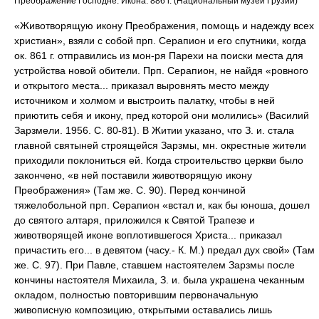
Преображение Господне. Икона. 886 г. (Национальный музей Грузии)
«Животворящую икону Преображения, помощь и надежду всех
христиан», взяли с собой прп. Серапион и его спутники, когда
ок. 861 г. отправились из мон-ря Парехи на поиски места для
устройства новой обители. Прп. Серапион, не найдя «ровного
и открытого места... приказал выровнять место между
источником и холмом и выстроить палатку, чтобы в ней
приютить себя и икону, пред которой они молились» (Василий
Зарзмели. 1956. С. 80-81). В Житии указано, что З. и. стала
главной святыней строящейся Зарзмы, мн. окрестные жители
приходили поклониться ей. Когда строительство церкви было
закончено, «в ней поставили животворящую икону
Преображения» (Там же. С. 90). Перед кончиной
тяжелобольной прп. Серапион «встал и, как бы юноша, дошел
до святого алтаря, приложился к Святой Трапезе и
животворящей иконе воплотившегося Христа... приказал
причастить его... в девятом (часу.- К. М.) предал дух свой» (Там
же. С. 97). При Павле, ставшем настоятелем Зарзмы после
кончины настоятеля Михаила, З. и. была украшена чеканным
окладом, полностью повторившим первоначальную
живописную композицию, открытыми оставались лишь