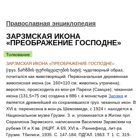
Православная энциклопедия
ЗАРЗМСКАЯ ИКОНА
«ПРЕОБРАЖЕНИЕ ГОСПОДНЕ»
Толкование
ЗАРЗМСКАЯ ИКОНА «ПРЕОБРАЖЕНИЕ ГОСПОДНЕ»
[груз. ზარზმის ფერისცვალების ხატი], чудотворный образ,
почитался как животворящий. Первоначальная деревянная
живописная икона (ок. 160×110 см; живопись утрачена),
вероятно, происходила из мон-ря Парехи (Самцхе); чеканная
икона (131,5×75 см) создана в 886 г. в монастыре
Зарзма
и
является древнейшей из сохранившихся груз. чеканных икон. В
XVI в. перенесена в мон-рь Шемокмеди, с 1924 г. находится в
Национальном музее Грузии. З. и. упоминается в Житии прп.
Серапиона Зарзмского, написанном Василием Зарзмским на
рубеже IX и X вв. (НЦРГ. А 69, XVI в.- Раннефеод. лит-ра
Грузии. Тбилиси, 1935. С. 147-184; ПДГАЛ. 1963. Т. 1. С. 319-