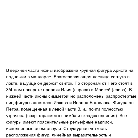
В верхней части иконы изображена крупная фигура Христа на
подножии в мандорле. Благословляющая десница согнута в
локте, в шуйце он держит свиток. По сторонам от Него стоят в
3/4-ном повороте пророки Илия (справа) и Моисей (слева). В
нижней части иконы симметрично расположены распростертые
ниц фигуры апостолов Иакова и Иоанна Богослова. Фигура ап.
Петра, помещенная в левой части З. и., почти полностью
утрачена (сохр. фрагменты нимба и складок одеяния). Все
фигуры имеют пояснительные рельефные надписи,
исполненные асомтаврули. Структурная четкость
расположения фигур, линейная выразительность и