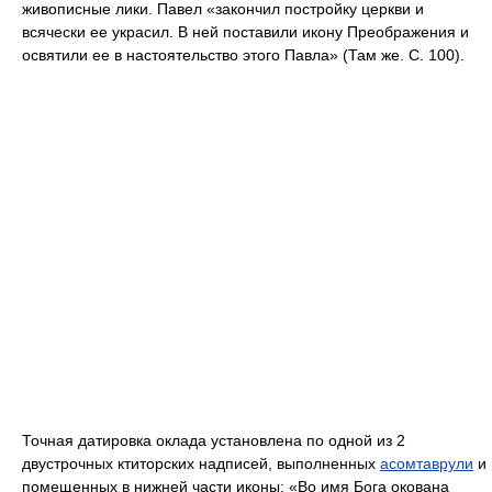
живописные лики. Павел «закончил постройку церкви и
всячески ее украсил. В ней поставили икону Преображения и
освятили ее в настоятельство этого Павла» (Там же. С. 100).
Точная датировка оклада установлена по одной из 2
двустрочных ктиторских надписей, выполненных
асомтаврули
и
помещенных в нижней части иконы: «Во имя Бога окована