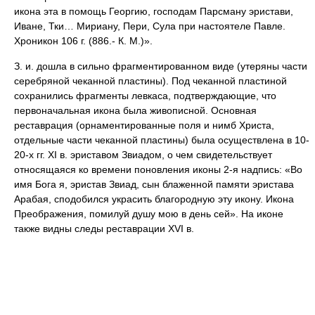
икона эта в помощь Георгию, господам Парсману эристави,
Иване, Тки… Мириану, Пери, Сула при настоятеле Павле.
Хроникон 106 г. (886.- К. М.)».
З. и. дошла в сильно фрагментированном виде (утеряны части
серебряной чеканной пластины). Под чеканной пластиной
сохранились фрагменты левкаса, подтверждающие, что
первоначальная икона была живописной. Основная
реставрация (орнаментированные поля и нимб Христа,
отдельные части чеканной пластины) была осуществлена в 10-
20-х гг. XI в. эриставом Звиадом, о чем свидетельствует
относящаяся ко времени поновления иконы 2-я надпись: «Во
имя Бога я, эристав Звиад, сын блаженной памяти эристава
Арабая, сподобился украсить благородную эту икону. Икона
Преображения, помилуй душу мою в день сей». На иконе
также видны следы реставрации XVI в.