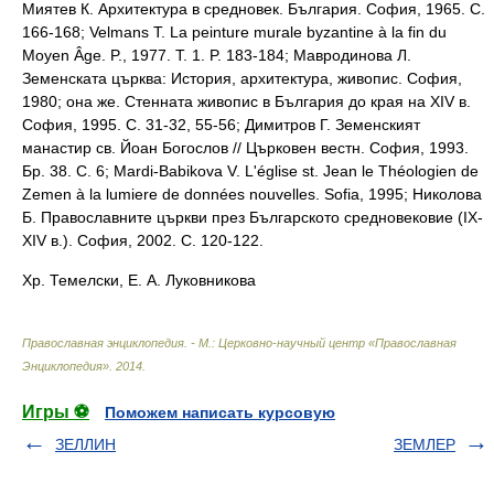
Миятев К. Архитектура в средновек. България. София, 1965. С.
166-168; Velmans T. La peinture murale byzantine à la fin du
Moyen Âge. P., 1977. T. 1. P. 183-184; Мавродинова Л.
Земенската църква: История, архитектура, живопис. София,
1980; она же. Стенната живопис в България до края на XIV в.
София, 1995. С. 31-32, 55-56; Димитров Г. Земенският
манастир св. Йоан Богослов // Църковен вестн. София, 1993.
Бр. 38. С. 6; Мardi-Babikova V. L'église st. Jean le Théologien de
Zemen à la lumiere de données nouvelles. Sofia, 1995; Николова
Б. Православните църкви през Българското средновековие (IX-
XIV в.). София, 2002. С. 120-122.
Хр. Темелски, Е. А. Луковникова
Православная энциклопедия. - М.: Церковно-научный центр «Православная
Энциклопедия»
.
2014
.
Игры ⚽
Поможем написать курсовую
ЗЕЛЛИН
ЗЕМЛЕР