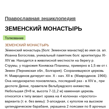
Православная энциклопедия
ЗЕМЕНСКИЙ МОНАСТЫРЬ
Толкование
ЗЕМЕНСКИЙ МОНАСТЫРЬ
Зе́менский монастырь [болг. Земенски манастир] во имя св. ап.
Иоанна Богослова, уникальный памятник болг. архитектуры XI-
XIV вв. Находится в живописной местности на берегу р.
Струмы, у подножия Конявска-Планины, примерно в 1,5 км от г.
Земен (Перникская обл., Болгария). Сохранившуюся церковь
Н. Мавродинов датирует кон. Х - нач. XII в. (Мавродинов. 1966).
Она неоднократно поновлялась, последний раз - в ХIV в., при
деспоте Деяне, правителе Вельбуждского княжества.
Небольшая (9×8 м, высота 7-11,2 м) каменная церковь
относится к типу визант. храма на 4 колоннах «простого»
варианта (т. е. без вимы): 3-апсидная, с куполом на высоком
цилиндрическом барабане, украшена 2 поясами по 8 арочных