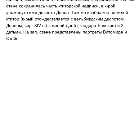
стене сохранилась часть ктиторской надписи, в к-рой
упомянуто имя деспота Деяна. Там же изображен пожилой
ктитор (к-рый отождествляется с вельбуждским деспотом
Деяном, сер. XIV в.) с женой Доей (Теодора-Евдокия) и 2
детьми. На зап. стене представлены портреты Витомира и
Стойо.