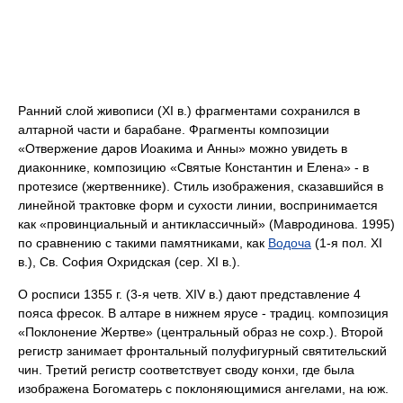
Ранний слой живописи (XI в.) фрагментами сохранился в
алтарной части и барабане. Фрагменты композиции
«Отвержение даров Иоакима и Анны» можно увидеть в
диаконнике, композицию «Святые Константин и Елена» - в
протезисе (жертвеннике). Стиль изображения, сказавшийся в
линейной трактовке форм и сухости линии, воспринимается
как «провинциальный и антиклассичный» (Мавродинова. 1995)
по сравнению с такими памятниками, как
Водоча
(1-я пол. XI
в.), Св. София Охридская (сер. XI в.).
О росписи 1355 г. (3-я четв. XIV в.) дают представление 4
пояса фресок. В алтаре в нижнем ярусе - традиц. композиция
«Поклонение Жертве» (центральный образ не сохр.). Второй
регистр занимает фронтальный полуфигурный святительский
чин. Третий регистр соответствует своду конхи, где была
изображена Богоматерь с поклоняющимися ангелами, на юж.