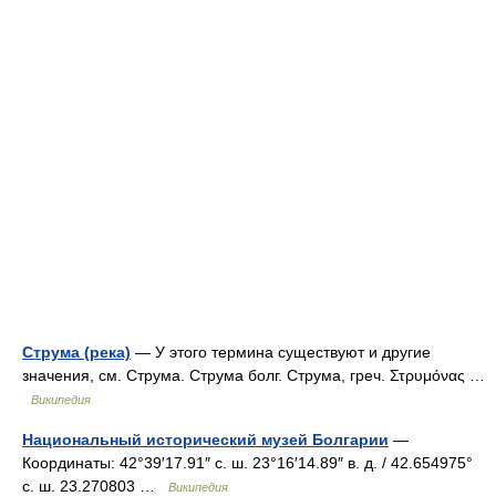
Струма (река)
— У этого термина существуют и другие
значения, см. Струма. Струма болг. Струма, греч. Στρυμόνας …
Википедия
Национальный исторический музей Болгарии
—
Координаты: 42°39′17.91″ с. ш. 23°16′14.89″ в. д. / 42.654975°
с. ш. 23.270803 …
Википедия