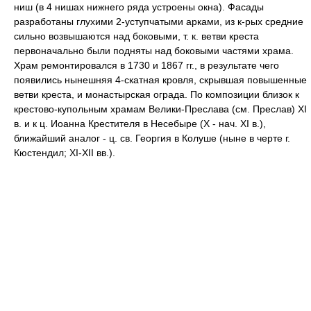
ниш (в 4 нишах нижнего ряда устроены окна). Фасады
разработаны глухими 2-уступчатыми арками, из к-рых средние
сильно возвышаются над боковыми, т. к. ветви креста
первоначально были подняты над боковыми частями храма.
Храм ремонтировался в 1730 и 1867 гг., в результате чего
появились нынешняя 4-скатная кровля, скрывшая повышенные
ветви креста, и монастырская ограда. По композиции близок к
крестово-купольным храмам Велики-Преслава (см. Преслав) XI
в. и к ц. Иоанна Крестителя в Несебыре (Х - нач. XI в.),
ближайший аналог - ц. св. Георгия в Колуше (ныне в черте г.
Кюстендил; XI-XII вв.).