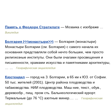
Память о Феодоре Стратилате
— Мозаика с изображе …
Википедия
Болгария (<<монастыри>>)
— Болгария (монастыри)
Монастыри Болгарии (см. Болгария) с самого начала их
основания представляли собой нечто большее, чем просто
религиозные институты. Они были очагами просвещения и
письменности, храмами искусства и памятниками архитектуры,
… …
Географическая энциклопедия
Кюстендил
— город на З. Болгарии, в 65 км к ЮЗ. от Софии.
50 тыс. жителей (2001). Центр района плодоводства и
табаководства. НИИ плодоводства. Маш ние, текст., обув.,
деревообр., пищ. пром сть. Бальнеологический курорт.
Термальные (до 76 °С) азотные минер.… …
Географическая
энциклопедия