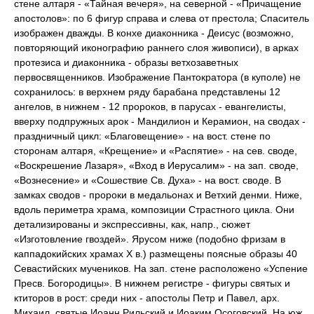
стене алтаря - «Тайная вечеря», на северной - «Причащение
апостолов»: по 6 фигур справа и слева от престола; Спаситель
изображен дважды. В конхе диаконника - Деисус (возможно,
повторяющий иконографию раннего слоя живописи), в арках
протезиса и диаконника - образы ветхозаветных
первосвященников. Изображение Пантократора (в куполе) не
сохранилось: в верхнем ряду барабана представлены 12
ангелов, в нижнем - 12 пророков, в парусах - евангелисты,
вверху подпружных арок - Мандилион и Керамион, на сводах -
праздничный цикл: «Благовещение» - на вост. стене по
сторонам алтаря, «Крещение» и «Распятие» - на сев. своде,
«Воскрешение Лазаря», «Вход в Иерусалим» - на зап. своде,
«Вознесение» и «Сошествие Св. Духа» - на вост. своде. В
замках сводов - пророки в медальонах и Ветхий денми. Ниже,
вдоль периметра храма, композиции Страстного цикла. Они
детализированы и экспрессивны, как, напр., сюжет
«Изготовление гвоздей». Ярусом ниже (подобно фризам в
каппадокийских храмах Х в.) размещены поясные образы 40
Севастийских мучеников. На зап. стене расположено «Успение
Пресв. Богородицы». В нижнем регистре - фигуры святых и
ктиторов в рост: среди них - апостолы Петр и Павел, арх.
Михаил, святые Иоанн Рильский и Иоаким Осоговский. На юж.