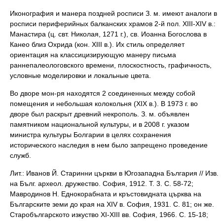
Иконография и манера поздней росписи З. м. имеют аналоги в
росписи периферийных балканских храмов 2-й пол. XIII-XIV в.:
Манастира (ц. свт. Николая, 1271 г.), св. Иоанна Богослова в
Канео близ Охрида (кон. XIII в.). Их стиль определяет
ориентация на классицизирующую манеру письма
раннепалеологовского времени, плоскостность, графичность,
условные моделировки и локальные цвета.
Во дворе мон-ря находятся 2 соединенных между собой
помещения и небольшая колокольня (XIX в.). В 1973 г. во
дворе был раскрыт древний некрополь. З. м. объявлен
памятником национальной культуры, и в 2008 г. указом
министра культуры Болгарии в целях сохранения
исторического наследия в нем было запрещено проведение
служб.
Лит.: Иванов Й. Старинни църкви в Югозападна България // Изв.
на Бълг. археол. дружество. София, 1912. Т. 3. С. 58-72;
Мавродинов Н. Еднокорабната и кръстовидната църква на
Българските земи до края на XIV в. София, 1931. С. 81; он же.
Старобългарското изкуство XI-XIII вв. София, 1966. С. 15-18;