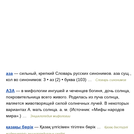
аза
— сильный, крепкий Словарь русских синонимов. аза сущ.,
кол во синонимов: 3 • аз (2) • буква (103) …
Словарь синонимов
АЗА
— в мифологии ингушей и чеченцев богиня, дочь солнца,
покровительница всего живого. Родилась из луча солнца,
является животворящей силой солнечных лучей. В некоторых
вариантах А. мать солнца. а. м. (Источник: «Мифы народов
мира».) …
Энциклопедия мифологии
қазақы бөрік
— Қазақ үлгісімен тігілген бөрік …
Қазақ дәстүрлі
мәдениетінің энциклопедиялық сөздігі