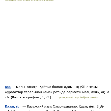
аза
— малы. этногр. Қайтыс болған адамның үйіне жақын
жұрағаттар тарапынан көмек ретінде берілетін мал, мүлік, ақша
т.б. (Қаз. этнография., 1, 71) …
Қазақ тілінің түсіндірме сөздігі
Қазақ тілі
— Казахский язык Самоназвание: Қазақ тілі, قازاق