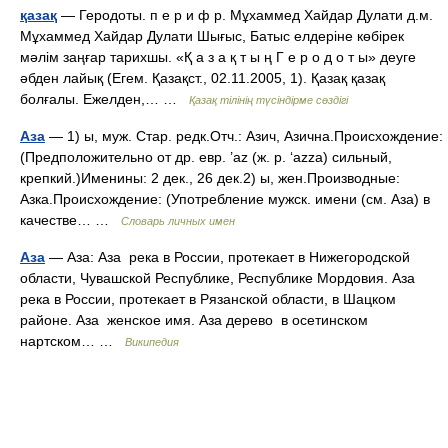
қазақ
— Геродоты. п е р и ф р. Мұхаммед Хайдар Дулати д.м.
Мұхаммед Хайдар Дулати Шығыс, Батыс елдеріне көбірек
мәлім заңғар тарихшы. «Қ а з а қ т ы ң Г е р о д о т ы» деуге
әбден лайық (Егем. Қазақст., 02.11.2005, 1). Қазақ қазақ
болғалы. Ежелден,… …
Қазақ тілінің түсіндірме сөздігі
Аза
— 1) ы, муж. Стар. редк.Отч.: Азич, Азична.Происхождение:
(Предположительно от др. евр. ’az (ж. р. ‘azza) сильный,
крепкий.)Именины: 2 дек., 26 дек.2) ы, жен.Производные:
Азка.Происхождение: (Употребление мужск. имени (см. Аза) в
качестве… …
Словарь личных имен
Аза
— Аза: Аза река в России, протекает в Нижегородской
области, Чувашской Республике, Республике Мордовия. Аза
река в России, протекает в Рязанской области, в Шацком
районе. Аза женское имя. Аза дерево в осетинском
нартском… …
Википедия