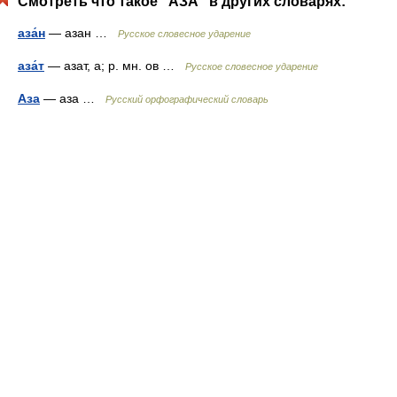
Смотреть что такое "АЗА" в других словарях:
аза́н
— азан …
Русское словесное ударение
аза́т
— азат, а; р. мн. ов …
Русское словесное ударение
Аза
— аза …
Русский орфографический словарь