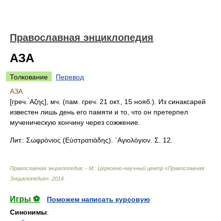
Православная энциклопедия
АЗА
Толкование
Перевод
АЗА
[греч. ̀Αζης], мч. (пам. греч. 21 окт., 15 нояб.). Из синаксарей
известен лишь день его памяти и то, что он претерпел
мученическую кончину через сожжение.
Лит.: Σωφρόνιος (Εὐστρατιάδης). ῾Αγιολόγιον. Σ. 12.
Православная энциклопедия. - М.: Церковно-научный центр «Православная
Энциклопедия»
.
2014
.
Игры ⚽
Поможем написать курсовую
Синонимы
: