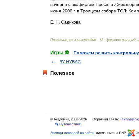
вечерня
с
акафистом
Пресв
.
и
Животворя
июня
2006
г
.
в
Троицком
соборе
ТСЛ:
Комп
Е
.
Н
.
Садикова
Православная
энциклопедия
. -
М
.
:
Церковно
-
научный
ц
Игры ⚽
Поможем решить контрольну
ЗУ НУВАС
Полезное
© Академик, 2000-2026
Обратная связь:
Техподдерж
👣 Путешествия
Экспорт словарей на сайты
, сделанные на PHP,
Jo