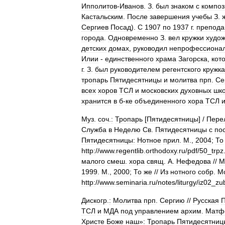
Ипполитов
-
Иванов
.
З
.
был
знаком
с
компо
Кастальским
.
После
завершения
учебы
З
.
Сергиев
Посад
).
С
1907
по
1937
г
.
препода
города
.
Одновременно
З
.
вел
кружки
худо
детских
домах
,
руководил
непрофессиона
Илии
-
единственного
храма
Загорска
,
кот
г
.
З
.
был
руководителем
регентского
кружка
тропарь
Пятидесятницы
и
молитва
прп
.
Се
всех
хоров
ТСЛ
и
московских
духовных
шк
хранится
в
б
-
ке
объединенного
хора
ТСЛ
Муз
.
соч
.
:
Тропарь
[
Пятидесятницы
] /
Пере
Служба
в
Неделю
Св
.
Пятидесятницы
с
по
Пятидесятницы:
Нотное
прил
.
М
.,
2004
;
То
http:
//
www
.
regentlib
.
orthodoxy
.
ru
/
pdf
/
50
_
trpz
малого
смеш
.
хора
свящ
.
А
.
Нефедова
//
М
1999
.
М
.,
2000
;
То
же
//
Из
нотного
собр
.
М
http:
//
www
.
seminaria
.
ru
/
notes
/
liturgy
/
iz02
_
zu
Дискогр
.
:
Молитва
прп
.
Сергию
//
Русская
П
ТСЛ
и
МДА
под
управлением
архим
.
Матф
Христе
Боже
наш
»
:
Тропарь
Пятидесятниц