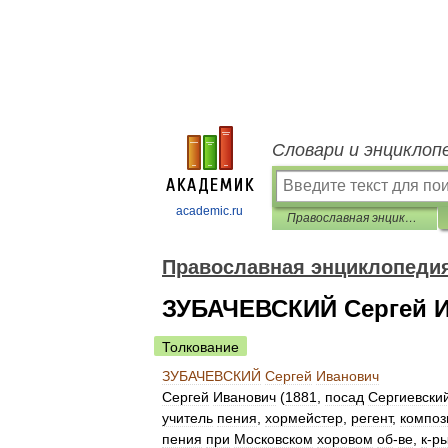
Словари и энциклоп
academic.ru
Православная энциклопедия
Православная энциклопеди
ЗУБАЧЕВСКИЙ Сергей 
Толкование
ЗУБАЧЕВСКИЙ
Сергей
Иванович
Сергей
Иванович
(
1881
,
посад
Сергиевски
учитель
пения
,
хормейстер
,
регент
,
композ
пения
при
Московском
хоровом
об
-
ве
,
к
-
р