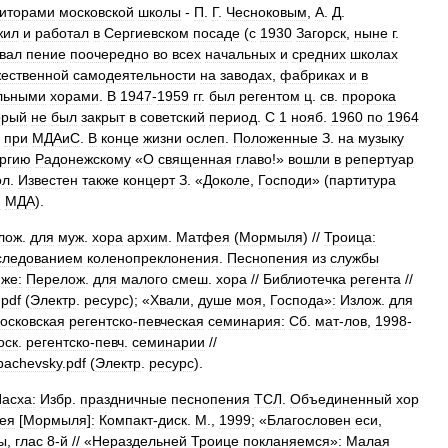
зиторами
московской
школы
-
П
.
Г
.
Чесноковым
,
А
.
Д
.
жил
и
работал
в
Сергиевском
посаде
(
с
1930
Загорск
,
ныне
г
.
вал
пение
поочередно
во
всех
начальных
и
средних
школах
жественной
самодеятельности
на
заводах
,
фабриках
и
в
льными
хорами
.
В
1947
-
1959
гг
.
был
регентом
ц
.
св
.
пророка
орый
не
был
закрыт
в
советский
период
.
С
1
нояб
.
1960
по
1964
при
МДАиС
.
В
конце
жизни
ослеп
.
Положенные
З
.
на
музыку
ргию
Радонежскому
«
О
священная
главо
!»
вошли
в
репертуар
ол
.
Известен
также
концерт
З
. «
Доколе
,
Господи
» (
партитура
и
МДА
).
лож
.
для
муж
.
хора
архим
.
Матфея
(
Мормыля
) //
Троица:
следованием
коленопреклонения
.
Песнопения
из
службы
же:
Перелож
.
для
малого
смеш
.
хора
//
Библиотечка
регента
//
.
pdf
(
Электр
.
ресурс
); «
Хвали
,
душе
моя
,
Господа
»
:
Излож
.
для
осковская
регентско
-
певческая
семинария:
Сб
.
мат
-
лов
,
1998
-
оск
.
регентско
-
певч
.
семинарии
//
bachevsky
.
pdf
(
Электр
.
ресурс
).
асха:
Избр
.
праздничные
песнопения
ТСЛ
.
Объединенный
хор
ея
[
Мормыля
]
:
Компакт
-
диск
.
М
.,
1999
; «
Благословен
еси
,
ы
,
глас
8
-
й
// «
Нераздельней
Троице
покланяемся
»
:
Малая