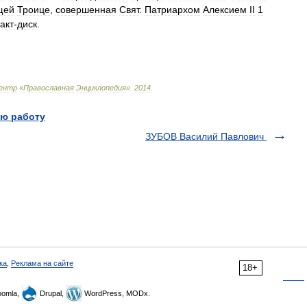
щей
Троице
,
совершенная
Свят
.
Патриархом
Алексием
II
1
акт
-
диск
.
ентр
«
Православная
Энциклопедия
»
.
2014
.
ю работу
ЗУБОВ Василий Павлович
ка
,
Реклама на сайте
18+
omla,
Drupal,
WordPress, MODx.