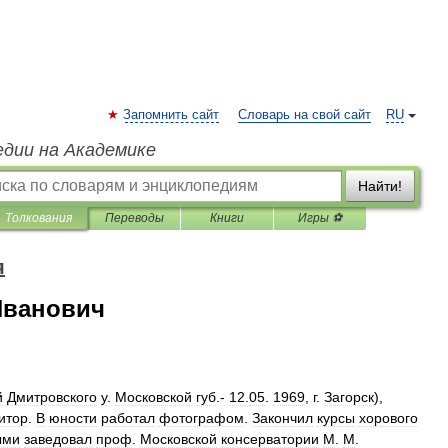
Запомнить сайт
Словарь на свой сайт
RU
едии на Академике
Найти!
Толкования
Переводы
Книги
Игры ⚽
я
Иванович
й
Дмитровского
у
.
Московской
губ
.-
12
.
05
.
1969
,
г
.
Загорск
),
итор
.
В
юности
работал
фотографом
.
Закончил
курсы
хорового
ыми
заведовал
проф
.
Московской
консерватории
М
.
М
.