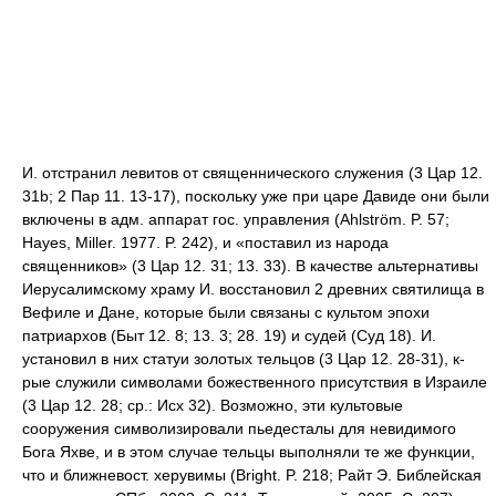
И. отстранил левитов от священнического служения (3 Цар 12.
31b; 2 Пар 11. 13-17), поскольку уже при царе Давиде они были
включены в адм. аппарат гос. управления (Ahlström. P. 57;
Hayes, Miller. 1977. P. 242), и «поставил из народа
священников» (3 Цар 12. 31; 13. 33). В качестве альтернативы
Иерусалимскому храму И. восстановил 2 древних святилища в
Вефиле и Дане, которые были связаны с культом эпохи
патриархов (Быт 12. 8; 13. 3; 28. 19) и судей (Суд 18). И.
установил в них статуи золотых тельцов (3 Цар 12. 28-31), к-
рые служили символами божественного присутствия в Израиле
(3 Цар 12. 28; ср.: Исх 32). Возможно, эти культовые
сооружения символизировали пьедесталы для невидимого
Бога Яхве, и в этом случае тельцы выполняли те же функции,
что и ближневост. херувимы (Bright. P. 218; Райт Э. Библейская