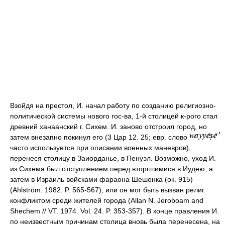
Взойдя на престол, И. начал работу по созданию религиозно-
политической системы нового гос-ва, 1-й столицей к-рого стал
древний ханаанский г. Сихем. И. заново отстроил город, но
затем внезапно покинул его (3 Цар 12. 25; евр. слово
часто используется при описании военных маневров),
перенеся столицу в Заиорданье, в Пенуэл. Возможно, уход И.
из Сихема был отступлением перед вторгшимися в Иудею, а
затем в Израиль войсками фараона Шешонка (ок. 915)
(Ahlström. 1982. P. 565-567), или он мог быть вызван религ.
конфликтом среди жителей города (Allan N. Jeroboam and
Shechem // VT. 1974. Vol. 24. P. 353-357). В конце правления И.
по неизвестным причинам столица вновь была перенесена, на