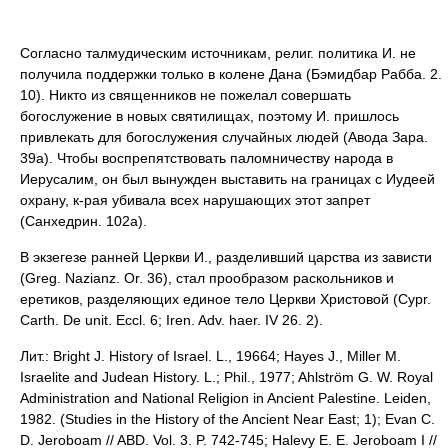
Согласно талмудическим источникам, религ. политика И. не
получила поддержки только в колене Дана (Бэмидбар Рабба. 2.
10). Никто из священников не пожелал совершать
богослужение в новых святилищах, поэтому И. пришлось
привлекать для богослужения случайных людей (Авода Зара.
39a). Чтобы воспрепятствовать паломничеству народа в
Иерусалим, он был вынужден выставить на границах с Иудеей
охрану, к-рая убивала всех нарушающих этот запрет
(Санхедрин. 102a).
В экзегезе ранней Церкви И., разделивший царства из зависти
(Greg. Nazianz. Or. 36), стал прообразом раскольников и
еретиков, разделяющих единое тело Церкви Христовой (Cypr.
Carth. De unit. Eccl. 6; Iren. Adv. haer. IV 26. 2).
Лит.: Bright J. History of Israel. L., 19664; Hayes J., Miller M.
Israelite and Judean History. L.; Phil., 1977; Ahlström G. W. Royal
Administration and National Religion in Ancient Palestine. Leiden,
1982. (Studies in the History of the Ancient Near East; 1); Evan C.
D. Jeroboam // ABD. Vol. 3. P. 742-745; Halevy E. E. Jeroboam I //