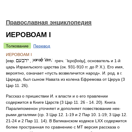
Православная энциклопедия
ИЕРОВОАМ I
Толкование
Перевод
ИЕРОВОАМ I
[евр.
,
греч. ῾Ιεροβοάμ], основатель и 1-й
царь Израильского царства (ок. 931-910 гг. до Р. Х.). Его имя,
вероятно, означает «пусть возвеличится народ». И. род. в г.
Цареда, был сыном Навата из колена Ефремова от Церуа (3
Цар 11. 26).
Рассказ о пришествии И. к власти и о его правлении
содержится в Книге Царств (3 Цар 11. 26 - 14. 20). Книга
Паралипоменон уточняет и дополняет повествование нек-
рыми деталями (ср. 3 Цар 12. 1-19 и 2 Пар 10. 1-19; 3 Цар 12.
21-24 и 2 Пар 11. 14). В Ватиканском кодексе LXX содержится
более пространная по сравнению с МТ версия рассказа о