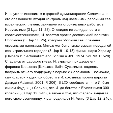
И. служил чиновником в царской администрации Соломона, в
его обязанности входил контроль над наемными рабочими сев.
израильских племен, занятыми на строительных работах в
Иерусалиме (3 Цар 11. 28). Очевидно из солидарности с
соотечественниками, И. восстал против деспотичной политики
Соломона (3 Цар 11. 26), который обложил сев. племена
огромными налогами. Мятеж мог быть также вызван передачей
сев. израильских городов (3 Цар 9. 10-13) финик. царю Хираму
(Halpern B. Sectionalism and Schism // JBL. 1974. Vol. 93. P. 528).
Спасаясь от царского гнева, И. укрылся при дворе егип.
фараона Шешонка (Шишака, библ. Сусакима), надеясь
получить от него поддержку в борьбе с Соломоном. Возможно,
сам фараон надеялся обрести в И. союзника против царства
Давида (Malamat. 2001. P. 206). В LXX сообщается, что И. был
сыном блудницы Сариры, что И. до бегства в Египет имел 300
колесниц (3 Цар 12. 24b), а также о том, что фараон выдал за
него свою свояченицу, к-рая родила от И. Авию (3 Цар 12. 24е).