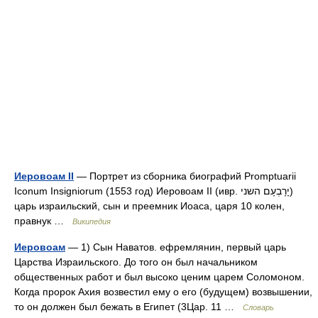
Иеровоам II
— Портрет из сборника биографий Promptuarii
Iconum Insigniorum (1553 год) Иеровоам II (ивр. יָרָבְעָם השני‎)
царь израильский, сын и преемник Иоаса, царя 10 колен,
правнук …
Википедия
Иеровоам
— 1) Сын Наватов. ефремлянин, первый царь
Царства Израильского. До того он был начальником
общественных работ и был высоко ценим царем Соломоном.
Когда пророк Ахия возвестил ему о его (будущем) возвышении,
то он должен был бежать в Египет (3Цар. 11 …
Словарь