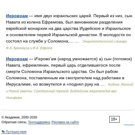
Иеровоам
— имя двух израильских царей. Первый из них, сын
Навата из колена Ефремова, был виновником разделения
еврейской монархии на два царства Иудейское и Израильское
и основателем первой Израильской династии. В молодости он
состоял на службе у Соломона,… …
Энциклопедический словарь
Ф.А. Брокгауза и И.А. Ефрона
Иеровоам
— И’ерово’ам (народ умножается) а) сын (потомок)
Навата, ефремлянин, первый царь отделившегося после
смерти Соломона Израильского царства. Он был рабом
Соломона, поставленным им смотрителем над работами в
Иерусалиме, но возмутился и «поднял руку на …
Библия. Ветхий
и Новый заветы. Синодальный перевод. Библейская энциклопедия арх.
Никифора.
© Академик, 2000-2026
18+
Обратная связь:
Техподдержка
,
Реклама на сайте
👣 Путешествия