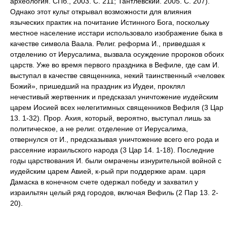
археология. СПб., 2003. С. 211; Тантлевский. 2005. С. 207).
Однако этот культ открывал возможности для влияния
языческих практик на почитание Истинного Бога, поскольку
местное население исстари использовало изображение быка в
качестве символа Ваала. Религ. реформа И., приведшая к
отделению от Иерусалима, вызвала осуждение пророков обоих
царств. Уже во время первого праздника в Вефиле, где сам И.
выступал в качестве священника, некий таинственный «человек
Божий», пришедший на праздник из Иудеи, проклял
нечестивый жертвенник и предсказал уничтожение иудейским
царем Иосией всех нелегитимных священников Вефиля (3 Цар
13. 1-32). Прор. Ахия, который, вероятно, выступал лишь за
политическое, а не религ. отделение от Иерусалима,
отвернулся от И., предсказывая уничтожение всего его рода и
рассеяние израильского народа (3 Цар 14. 1-18). Последние
годы царствования И. были омрачены изнурительной войной с
иудейским царем Авией, к-рый при поддержке арам. царя
Дамаска в конечном счете одержал победу и захватил у
израильтян целый ряд городов, включая Вефиль (2 Пар 13. 2-
20).