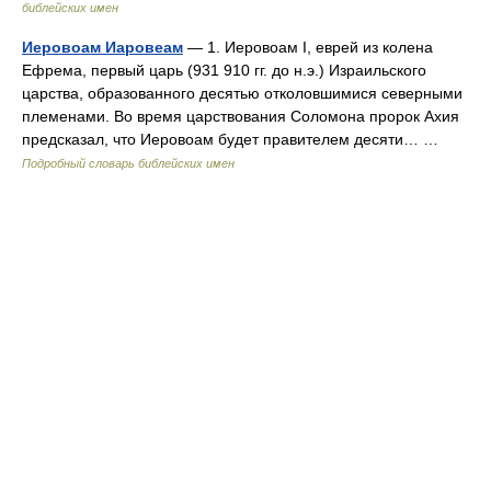
библейских имен
Иеровоам Иаровеам
— 1. Иеровоам I, еврей из колена
Ефрема, первый царь (931 910 гг. до н.э.) Израильского
царства, образованного десятью отколовшимися северными
племенами. Во время царствования Соломона пророк Ахия
предсказал, что Иеровоам будет правителем десяти… …
Подробный словарь библейских имен