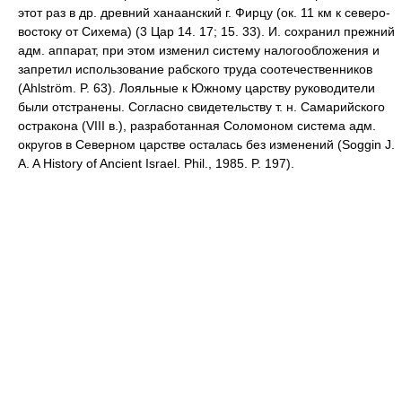
этот раз в др. древний ханаанский г. Фирцу (ок. 11 км к северо-
востоку от Сихема) (3 Цар 14. 17; 15. 33). И. сохранил прежний
адм. аппарат, при этом изменил систему налогообложения и
запретил использование рабского труда соотечественников
(Ahlström. P. 63). Лояльные к Южному царству руководители
были отстранены. Согласно свидетельству т. н. Самарийского
остракона (VIII в.), разработанная Соломоном система адм.
округов в Северном царстве осталась без изменений (Soggin J.
A. A History of Ancient Israel. Phil., 1985. P. 197).