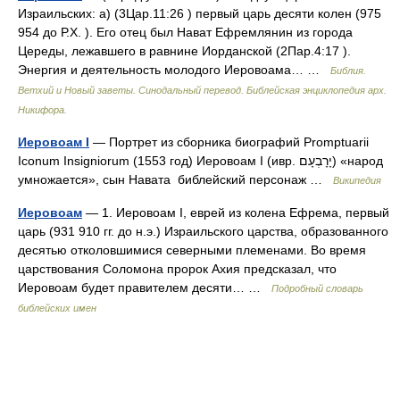
Израильских: а) (3Цар.11:26 ) первый царь десяти колен (975
954 до Р.Х. ). Его отец был Нават Ефремлянин из города
Цереды, лежавшего в равнине Иорданской (2Пар.4:17 ).
Энергия и деятельность молодого Иеровоама… …
Библия.
Ветхий и Новый заветы. Синодальный перевод. Библейская энциклопедия арх.
Никифора.
Иеровоам I
— Портрет из сборника биографий Promptuarii
Iconum Insigniorum (1553 год) Иеровоам I (ивр. יָרָבְעָם‎) «народ
умножается», сын Навата библейский персонаж …
Википедия
Иеровоам
— 1. Иеровоам I, еврей из колена Ефрема, первый
царь (931 910 гг. до н.э.) Израильского царства, образованного
десятью отколовшимися северными племенами. Во время
царствования Соломона пророк Ахия предсказал, что
Иеровоам будет правителем десяти… …
Подробный словарь
библейских имен