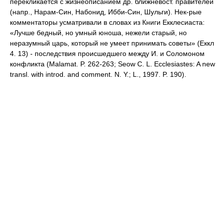
перекликается с жизнеописанием др. ближневост. правителей
(напр., Нарам-Син, Набонид, Ибби-Син, Шульги). Нек-рые
комментаторы усматривали в словах из Книги Екклесиаста:
«Лучше бедный, но умный юноша, нежели старый, но
неразумный царь, который не умеет принимать советы» (Еккл
4. 13) - последствия происшедшего между И. и Соломоном
конфликта (Malamat. P. 262-263; Seow C. L. Ecclesiastes: A new
transl. with introd. and comment. N. Y.; L., 1997. P. 190).