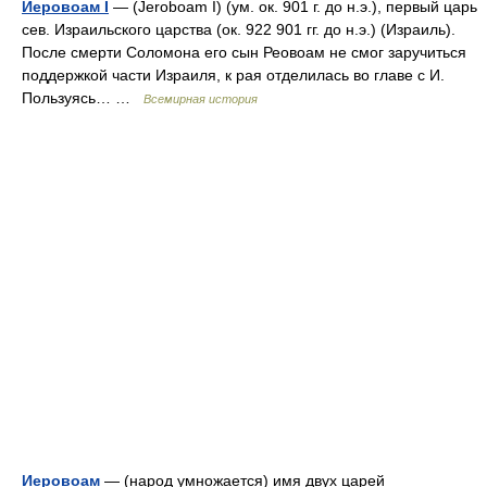
Иеровоам I
— (Jeroboam I) (ум. ок. 901 г. до н.э.), первый царь
сев. Израильского царства (ок. 922 901 гг. до н.э.) (Израиль).
После смерти Соломона его сын Реовоам не смог заручиться
поддержкой части Израиля, к рая отделилась во главе с И.
Пользуясь… …
Всемирная история
Иеровоам
— (народ умножается) имя двух царей