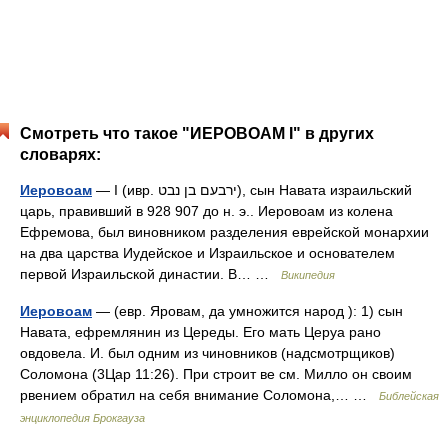
Смотреть что такое "ИЕРОВОАМ I" в других
словарях:
Иеровоам
— I (ивр. ירבעם בן נבט‎), сын Навата израильский
царь, правивший в 928 907 до н. э.. Иеровоам из колена
Ефремова, был виновником разделения еврейской монархии
на два царства Иудейское и Израильское и основателем
первой Израильской династии. В… …
Википедия
Иеровоам
— (евр. Яровам, да умножится народ ): 1) сын
Навата, ефремлянин из Цереды. Его мать Церуа рано
овдовела. И. был одним из чиновников (надсмотрщиков)
Соломона (3Цар 11:26). При строит ве см. Милло он своим
рвением обратил на себя внимание Соломона,… …
Библейская
энциклопедия Брокгауза