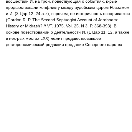
восшествии И. на трон, повествующая о событиях, к-рые
предшествовали конфликту между иудейским царем Ровоамом
и И. (3 Цар 12. 24 a-z); впрочем, ее историчность оспаривается
(Gordon R. P. The Second Septuagint Account of Jeroboam:
History or Midrash? // VT. 1975. Vol. 25. N 3. P. 368-393). В
основе повествований о деятельности И. (1 Цар 11; 12, а также
в нек-рых местах LXX) лежит предшествовавшее
девтерономической редакции предание Северного царства.