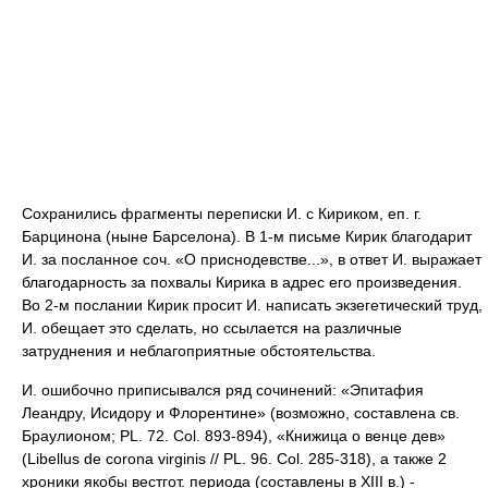
Сохранились фрагменты переписки И. с Кириком, еп. г.
Барцинона (ныне Барселона). В 1-м письме Кирик благодарит
И. за посланное соч. «О приснодевстве...», в ответ И. выражает
благодарность за похвалы Кирика в адрес его произведения.
Во 2-м послании Кирик просит И. написать экзегетический труд,
И. обещает это сделать, но ссылается на различные
затруднения и неблагоприятные обстоятельства.
И. ошибочно приписывался ряд сочинений: «Эпитафия
Леандру, Исидору и Флорентине» (возможно, составлена св.
Браулионом; PL. 72. Col. 893-894), «Книжица о венце дев»
(Libellus de corona virginis // PL. 96. Col. 285-318), а также 2
хроники якобы вестгот. периода (составлены в XIII в.) -