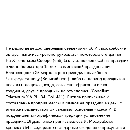
Не располагая достоверными сведениями об И., мосарабские
авторы пытались «реконструировать» некоторые его деяния.
На X Толетском Соборе (656) был установлен особый праздник
в честь Богоматери 18 дек., заменивший празднование
Благовещения 25 марта, к-рое приходилось либо на
Четыредесятницу (Великий пост), либо на период праздников
пасхального цикла, когда, согласно африкан. и испан.
традиции, другие праздники не отмечались (Concilium
Toletanum X // PL. 84. Col. 441). Сихила приписывал И.
составление проприя мессы и гимнов на праздник 18 дек., с
этим же празднеством он связывал основные чудеса И. В
позднейшей агиографической традиции установление
праздника 18 дек. также приписывалось И. Мосарабская
хроника 754 г. содержит легендарные сведения о присутствии