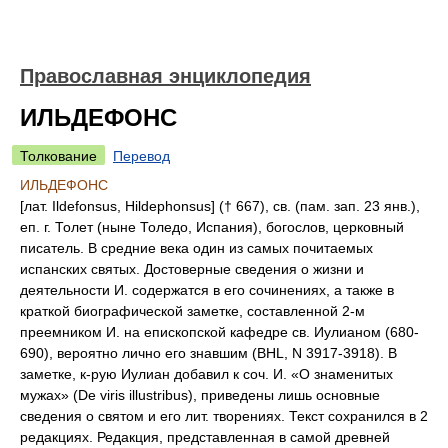
Православная энциклопедия
ИЛЬДЕФОНС
Толкование
Перевод
ИЛЬДЕФОНС
[лат. Ildefonsus, Hildephonsus] († 667), св. (пам. зап. 23 янв.),
еп. г. Толет (ныне Толедо, Испания), богослов, церковный
писатель. В средние века один из самых почитаемых
испанских святых. Достоверные сведения о жизни и
деятельности И. содержатся в его сочинениях, а также в
краткой биографической заметке, составленной 2-м
преемником И. на епископской кафедре св. Иулианом (680-
690), вероятно лично его знавшим (BHL, N 3917-3918). В
заметке, к-рую Иулиан добавил к соч. И. «О знаменитых
мужах» (De viris illustribus), приведены лишь основные
сведения о святом и его лит. творениях. Текст сохранился в 2
редакциях. Редакция, представленная в самой древней