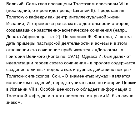
Великий. Семь глав посвящены Толетским епископам VII в.
(последний, о к-ром идет речь,- Евгений II). Представляя
Толетскую кафедру как центр интеллектуальной жизни
Испании, И. стремился рассказать о деятельности авторов,
создававших нравственно-аскетические сочинения (напр.,
Доната Африканца - гл. 2). По мнению Ж. Фонтена, И. хотел
дать примеры пастырской деятельности и аскезы и в этом
отношении его сочинение приближается к «Диалогам...»
Григория Великого (Fontaine. 1971). Однако И. был далек от
идеализации героев своего сочинения - в прологе содержатся
сведения о личных недостатках и дурных действиях нек-рых
Толетских епископов. Соч. «О знаменитых мужах» является
источником сведений, нередко уникальных, по истории Церкви
в Испании VII в. Особой ценностью обладает информация о
Толетской кафедре и о тех епископах, с к-рыми И. был лично
знаком.