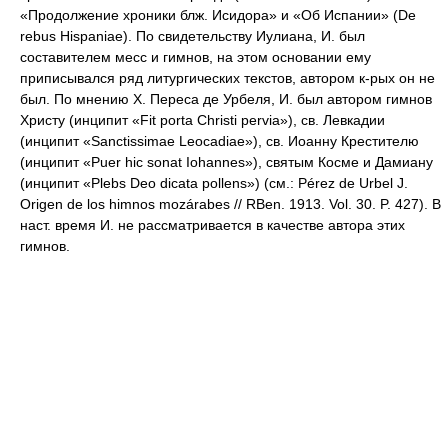
«Продолжение хроники блж. Исидора» и «Об Испании» (De
rebus Hispaniae). По свидетельству Иулиана, И. был
составителем месс и гимнов, на этом основании ему
приписывался ряд литургических текстов, автором к-рых он не
был. По мнению Х. Переса де Урбеля, И. был автором гимнов
Христу (инципит «Fit porta Christi pervia»), св. Левкадии
(инципит «Sanctissimae Leocadiae»), св. Иоанну Крестителю
(инципит «Puer hic sonat Iohannes»), святым Косме и Дамиану
(инципит «Plebs Deo dicata pollens») (см.: Pérez de Urbel J.
Origen de los himnos mozárabes // RBen. 1913. Vol. 30. P. 427). В
наст. время И. не рассматривается в качестве автора этих
гимнов.