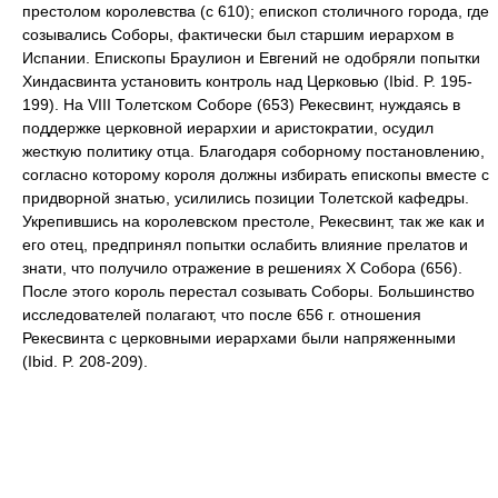
престолом королевства (с 610); епископ столичного города, где
созывались Соборы, фактически был старшим иерархом в
Испании. Епископы Браулион и Евгений не одобряли попытки
Хиндасвинта установить контроль над Церковью (Ibid. P. 195-
199). На VIII Толетском Соборе (653) Рекесвинт, нуждаясь в
поддержке церковной иерархии и аристократии, осудил
жесткую политику отца. Благодаря соборному постановлению,
согласно которому короля должны избирать епископы вместе с
придворной знатью, усилились позиции Толетской кафедры.
Укрепившись на королевском престоле, Рекесвинт, так же как и
его отец, предпринял попытки ослабить влияние прелатов и
знати, что получило отражение в решениях X Собора (656).
После этого король перестал созывать Соборы. Большинство
исследователей полагают, что после 656 г. отношения
Рекесвинта с церковными иерархами были напряженными
(Ibid. P. 208-209).