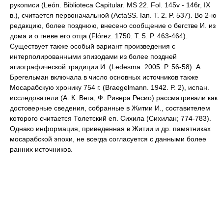
рукописи (León. Biblioteca Capitular. MS 22. Fol. 145v - 146r, IX
в.), считается первоначальной (ActaSS. Ian. T. 2. P. 537). Во 2-ю
редакцию, более позднюю, внесено сообщение о бегстве И. из
дома и о гневе его отца (Flórez. 1750. T. 5. P. 463-464).
Существует также особый вариант произведения с
интерполированными эпизодами из более поздней
агиографической традиции И. (Ledesma. 2005. P. 56-58). А.
Брегельман включала в число основных источников также
Мосарабскую хронику 754 г. (Braegelmann. 1942. P. 2), испан.
исследователи (А. К. Вега, Ф. Ривера Ресио) рассматривали как
достоверные сведения, собранные в Житии И., составителем
которого считается Толетский еп. Сихила (Сихилан; 774-783).
Однако информация, приведенная в Житии и др. памятниках
мосарабской эпохи, не всегда согласуется с данными более
ранних источников.