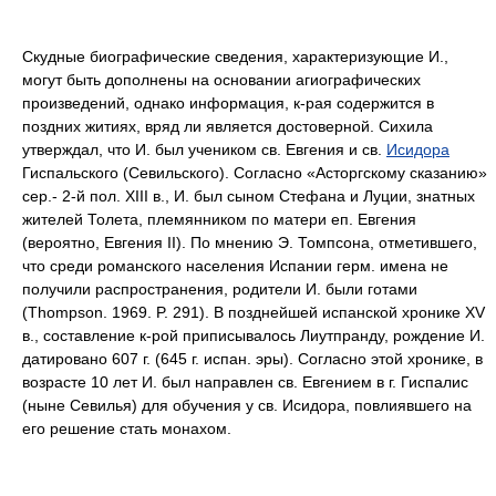
Скудные биографические сведения, характеризующие И.,
могут быть дополнены на основании агиографических
произведений, однако информация, к-рая содержится в
поздних житиях, вряд ли является достоверной. Сихила
утверждал, что И. был учеником св. Евгения и св.
Исидора
Гиспальского (Севильского). Согласно «Асторгскому сказанию»
сер.- 2-й пол. XIII в., И. был сыном Стефана и Луции, знатных
жителей Толета, племянником по матери еп. Евгения
(вероятно, Евгения II). По мнению Э. Томпсона, отметившего,
что среди романского населения Испании герм. имена не
получили распространения, родители И. были готами
(Thompson. 1969. P. 291). В позднейшей испанской хронике XV
в., составление к-рой приписывалось Лиутпранду, рождение И.
датировано 607 г. (645 г. испан. эры). Согласно этой хронике, в
возрасте 10 лет И. был направлен св. Евгением в г. Гиспалис
(ныне Севилья) для обучения у св. Исидора, повлиявшего на
его решение стать монахом.