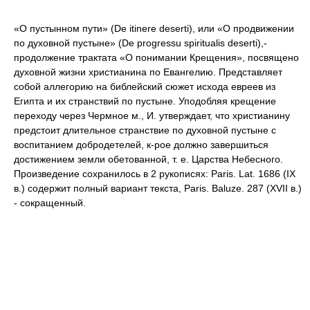
«О пустынном пути» (De itinere deserti), или «О продвижении
по духовной пустыне» (De progressu spiritualis deserti),-
продолжение трактата «О понимании Крещения», посвящено
духовной жизни христианина по Евангелию. Представляет
собой аллегорию на библейский сюжет исхода евреев из
Египта и их странствий по пустыне. Уподобляя крещение
переходу через Чермное м., И. утверждает, что христианину
предстоит длительное странствие по духовной пустыне с
воспитанием добродетелей, к-рое должно завершиться
достижением земли обетованной, т. е. Царства Небесного.
Произведение сохранилось в 2 рукописях: Paris. Lat. 1686 (IX
в.) содержит полный вариант текста, Paris. Baluze. 287 (XVII в.)
- сокращенный.