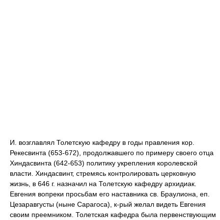
И. возглавлял Толетскую кафедру в годы правления кор.
Рекесвинта (653-672), продолжавшего по примеру своего отца
Хиндасвинта (642-653) политику укрепления королевской
власти. Хиндасвинт, стремясь контролировать церковную
жизнь, в 646 г. назначил на Толетскую кафедру архидиак.
Евгения вопреки просьбам его наставника св. Браулиона, еп.
Цезаравгусты (ныне Сарагоса), к-рый желал видеть Евгения
своим преемником. Толетская кафедра была первенствующим