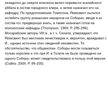
незадолго до смерти епископа велел перевести агалийского
аббата в состав городского клира, а затем назначил его на
кафедру. По предположению Томпсона, Рекесвинт пытался
ослабить группу романских иерархов на Соборах, вводя в их
состав гот. придворную знать, а также назначал готов на
епископские кафедры (Thompson. 1969. P. 295-296).
Мосарабские авторы VIII в., в т. ч. Сихила, утверждают, что
Рекесвинт был жестоким нечестивцем и, вероятно, враждовал с
И., однако источник этих сведений неизвестен. То
обстоятельство, что общеиспан. Соборы могли созываться
только королем и что при И. в Толете не было проведено ни
одного Собора, может свидетельствовать в пользу этой версии
(Collins. 2004. P. 99-100).