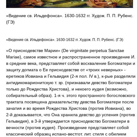
«Видение св. Ильдефонса». 1630-1632 гг. Худож. П. П. Рубенс.
(ГЭ)
«Видение св. Ильдефонса». 1630-1632 гг. Худож. П. П. Рубенс. (ГЭ)
«О приснодевстве Марии» (De virginitate perpetua Sanctae
Mariae), самое известное и распространенное произведение И.
в средние века, представляет собой восхваление Богоматери и
защиту догмата о Ее приснодевстве от «троих неверных» -
еретиков Иовиана и Гельвидия (2-я пол. IV в.), к-рые разделяли
антидикомарионитскую т. зр. (признавали девство Богоматери
только до Рождества Христова), и некоего иудея (возможно,
собирательный образ). 1-я ч. этого пространного богословского
трактата посвящена доказательству девства Богоматери после
зачатия и во время Рождества Христова (против Иовиана), во
2-й доказывается, что Она хранила девство до успения (против
Гельвидия), в 3-й утверждается приснодевство Богоматери в
вечности (против иудея). Произведение представляет собой
классический образец испано-вестгот. лит. стиля с обилием