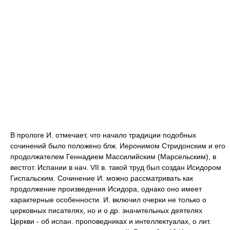
В прологе И. отмечает, что начало традиции подобных
сочинений было положено блж. Иеронимом Стридонским и его
продолжателем Геннадием Массилийским (Марсельским), в
вестгот. Испании в нач. VII в. такой труд был создан Исидором
Гиспальским. Сочинение И. можно рассматривать как
продолжение произведения Исидора, однако оно имеет
характерные особенности. И. включил очерки не только о
церковных писателях, но и о др. значительных деятелях
Церкви - об испан. проповедниках и интеллектуалах, о лит.