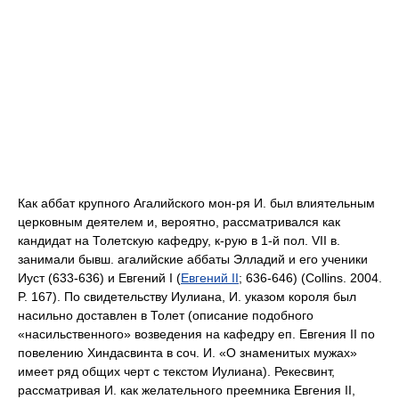
Как аббат крупного Агалийского мон-ря И. был влиятельным
церковным деятелем и, вероятно, рассматривался как
кандидат на Толетскую кафедру, к-рую в 1-й пол. VII в.
занимали бывш. агалийские аббаты Элладий и его ученики
Иуст (633-636) и Евгений I (
Евгений II
; 636-646) (Collins. 2004.
P. 167). По свидетельству Иулиана, И. указом короля был
насильно доставлен в Толет (описание подобного
«насильственного» возведения на кафедру еп. Евгения II по
повелению Хиндасвинта в соч. И. «О знаменитых мужах»
имеет ряд общих черт с текстом Иулиана). Рекесвинт,
рассматривая И. как желательного преемника Евгения II,