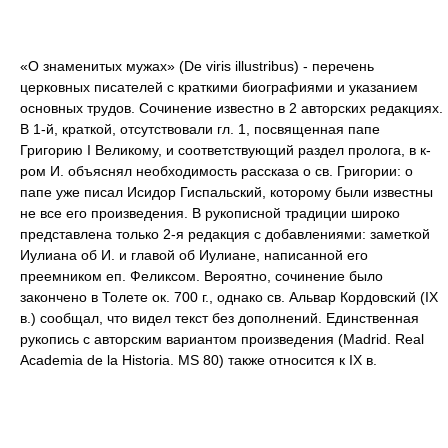
«О знаменитых мужах» (De viris illustribus) - перечень
церковных писателей с краткими биографиями и указанием
основных трудов. Сочинение известно в 2 авторских редакциях.
В 1-й, краткой, отсутствовали гл. 1, посвященная папе
Григорию I Великому, и соответствующий раздел пролога, в к-
ром И. объяснял необходимость рассказа о св. Григории: о
папе уже писал Исидор Гиспальский, которому были известны
не все его произведения. В рукописной традиции широко
представлена только 2-я редакция с добавлениями: заметкой
Иулиана об И. и главой об Иулиане, написанной его
преемником еп. Феликсом. Вероятно, сочинение было
закончено в Толете ок. 700 г., однако св. Альвар Кордовский (IX
в.) сообщал, что видел текст без дополнений. Единственная
рукопись с авторским вариантом произведения (Madrid. Real
Academia de la Historia. MS 80) также относится к IX в.