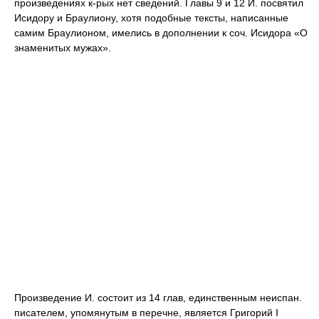
произведениях к-рых нет сведений. Главы 9 и 12 И. посвятил
Исидору и Браулиону, хотя подобные тексты, написанные
самим Браулионом, имелись в дополнении к соч. Исидора «О
знаменитых мужах».
Произведение И. состоит из 14 глав, единственным неиспан.
писателем, упомянутым в перечне, является Григорий I