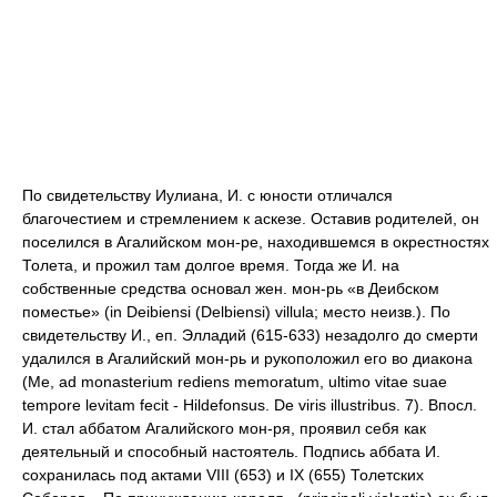
По свидетельству Иулиана, И. с юности отличался
благочестием и стремлением к аскезе. Оставив родителей, он
поселился в Агалийском мон-ре, находившемся в окрестностях
Толета, и прожил там долгое время. Тогда же И. на
собственные средства основал жен. мон-рь «в Деибском
поместье» (in Deibiensi (Delbiensi) villula; место неизв.). По
свидетельству И., еп. Элладий (615-633) незадолго до смерти
удалился в Агалийский мон-рь и рукоположил его во диакона
(Me, ad monasterium rediens memoratum, ultimo vitae suae
tempore levitam fecit - Hildefonsus. De viris illustribus. 7). Впосл.
И. стал аббатом Агалийского мон-ря, проявил себя как
деятельный и способный настоятель. Подпись аббата И.
сохранилась под актами VIII (653) и IX (655) Толетских