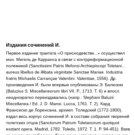
Издания сочинений И.
Первое издание трактата «О приснодевстве...» осуществил
мон. Мигель де Карранса в связи с контрреформационной
полемикой (Sanctissimi Patris Illefonsi Archiepiscopi Toletani...
aureus libellus de illibata virginitate Sanctae Mariae. Industria
fratris Michaelis Carrançae Valentini. Valentiae, 1556). Др.
произведения И. были впервые опубликованы Э. Балюзом
(Baluzius S. Miscellaneorum libri VII. P., 1713. T. 6) и впосл.
неоднократно переиздавались (напр.: Stephani Baluzii
Miscellanea / Ed. J. D. Mansi. Lucca, 1761. T. 2). Кард.
Франсиско де Лоренсана, архиеп. Толедский (1772-1800),
издал весь корпус сочинений И. в составе собрания творений
толетских отцов (Sanctorum Patrum Toletanorum quotquot
exstant opera. Madrid, 1782. Toledo, 1972. T. 1. P. 94-451). Взяв