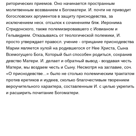
риторических приемов. Оно начинается пространным
молитвенным воззванием к Богоматери. И. почти не приводит
богословских аргументов в защиту приснодевства, за
исключением неск. отсылок к сочинениям блж. Иеронима
Стридонского, также полемизировавшего с Иовианом и
Гельвидием. Отказываясь от теологической полемики, И.
просто утверждает правосл. учение - отрицание приснодевства
Марии является хулой на родившегося от Нее Христа, Сына
Всемогущего Бога, Который был способен родиться, сохранив
девство Матери. И. делает и обратный вывод - воздавая честь
Матери, мы воздаем честь и Сыну. Несмотря на заглавие, соч.
«О приснодевстве...» было не столько полемическим трактатом
против еретиков и иудеев, сколько благочестивым творением
вероучительного характера, составленным И. с целью укрепить
и расширить почитание Богоматери.