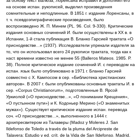
за основу текст Балюза, Лоренсана исправил и дополнил его
на основе испан. рукописей, выделил произведения
сомнительные и неподлинные. В 1851 г. издание Лоренсаны, в
т. ч. псевдоэпиграфические произведения, было
воспроизведено Ж. П. Минем (PL. 96. Col. 9-330). Критические
издания основных сочинений И. были осуществлены в XX в. в
Испании, 1-й стала публикация В. Бланко Гарсией трактата «О
приснодевстве...» (1937). Исследователи упрекали издателя за
то, что он использовал всего 24 рукописи трактата, тогда как к
наст. времени известно не менее 55 (Balleros Mateos. 1985. P.
38). Полное критическое издание сочинений И. с переводом на
испан. язык было опубликовано в 1971 г. Бланко Гарсией
совместно с Х. Кампосом в сер. «Библиотека христианских
авторов». В 2007 г. были опубликованы основные трактаты И. в
сер. «Corpus Christianorum», подготовленные В. Ярсой
Уркиолой («О приснодевстве...», «О понимании Крещения»,
«О пустынном пути») и К. Кодоньер Мерино («О знаменитых
мужах»). Существует критическое издание испан. перевода
соч. «О приснодевстве...», выполненного в 1444 г.
архипресвитером из Талаверы (Madoz y Moleres J. San
Ildefonso de Toledo a través de la pluma del Arcipreste de
Talavera: Estudio y ed. crít. de la Vida de San Ildefonso. Madrid,