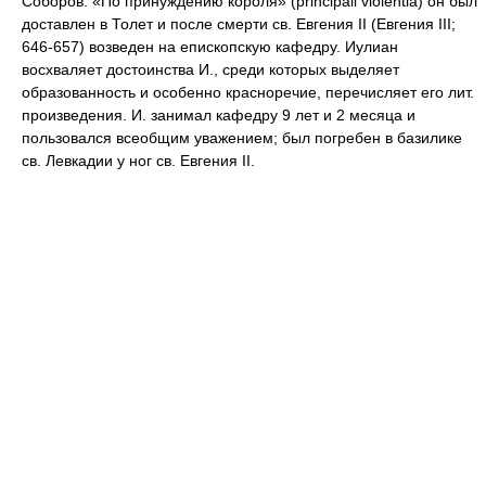
Соборов. «По принуждению короля» (principali violentia) он был
доставлен в Толет и после смерти св. Евгения II (Евгения III;
646-657) возведен на епископскую кафедру. Иулиан
восхваляет достоинства И., среди которых выделяет
образованность и особенно красноречие, перечисляет его лит.
произведения. И. занимал кафедру 9 лет и 2 месяца и
пользовался всеобщим уважением; был погребен в базилике
св. Левкадии у ног св. Евгения II.