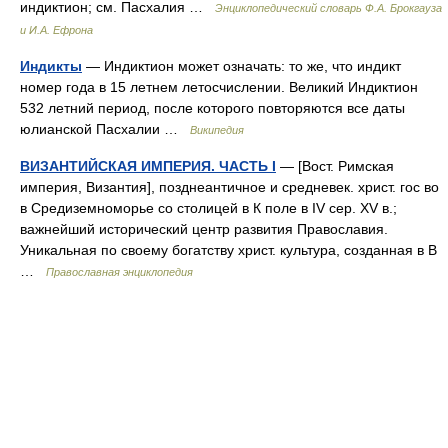
индиктион; см. Пасхалия …
Энциклопедический словарь Ф.А. Брокгауза
и И.А. Ефрона
Индикты
— Индиктион может означать: то же, что индикт
номер года в 15 летнем летосчислении. Великий Индиктион
532 летний период, после которого повторяются все даты
юлианской Пасхалии …
Википедия
ВИЗАНТИЙСКАЯ ИМПЕРИЯ. ЧАСТЬ I
— [Вост. Римская
империя, Византия], позднеантичное и средневек. христ. гос во
в Средиземноморье со столицей в К поле в IV сер. XV в.;
важнейший исторический центр развития Православия.
Уникальная по своему богатству христ. культура, созданная в В
…
Православная энциклопедия