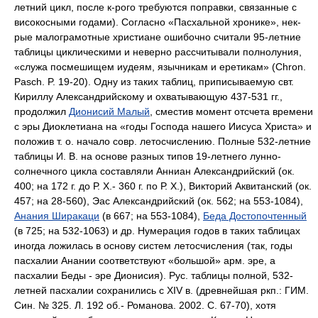
летний цикл, после к-рого требуются поправки, связанные с
високосными годами). Согласно «Пасхальной хронике», нек-
рые малограмотные христиане ошибочно считали 95-летние
таблицы циклическими и неверно рассчитывали полнолуния,
«служа посмешищем иудеям, язычникам и еретикам» (Chron.
Pasch. P. 19-20). Одну из таких таблиц, приписываемую свт.
Кириллу Александрийскому и охватывающую 437-531 гг.,
продолжил
Дионисий Малый
, сместив момент отсчета времени
с эры Диоклетиана на «годы Господа нашего Иисуса Христа» и
положив т. о. начало совр. летосчислению. Полные 532-летние
таблицы И. В. на основе разных типов 19-летнего лунно-
солнечного цикла составляли Анниан Александрийский (ок.
400; на 172 г. до Р. Х.- 360 г. по Р. Х.), Викторий Аквитанский (ок.
457; на 28-560), Эас Александрийский (ок. 562; на 553-1084),
Анания Ширакаци
(в 667; на 553-1084),
Беда Достопочтенный
(в 725; на 532-1063) и др. Нумерация годов в таких таблицах
иногда ложилась в основу систем летосчисления (так, годы
пасхалии Анании соответствуют «большой» арм. эре, а
пасхалии Беды - эре Дионисия). Рус. таблицы полной, 532-
летней пасхалии сохранились с XIV в. (древнейшая ркп.: ГИМ.
Син. № 325. Л. 192 об.- Романова. 2002. С. 67-70), хотя