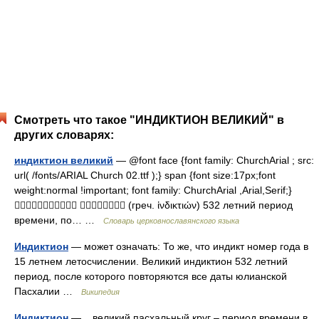
Смотреть что такое "ИНДИКТИОН ВЕЛИКИЙ" в
других словарях:
индиктион великий
— @font face {font family: ChurchArial ; src:
url( /fonts/ARIAL Church 02.ttf );} span {font size:17px;font
weight:normal !important; font family: ChurchArial ,Arial,Serif;}
  (греч. ἰνδικτιών) 532 летний период
времени, по… …
Словарь церковнославянского языка
Индиктион
— может означать: То же, что индикт номер года в
15 летнем летосчислении. Великий индиктион 532 летний
период, после которого повторяются все даты юлианской
Пасхалии …
Википедия
Индиктион
— великий пасхальный круг – период времени в