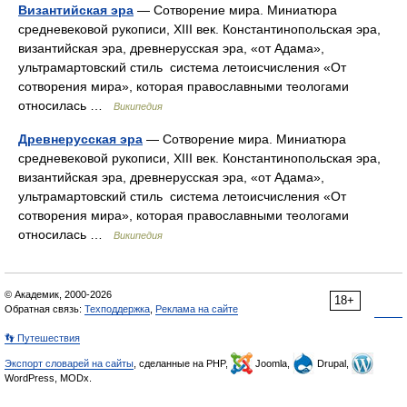
Византийская эра
— Сотворение мира. Миниатюра
средневековой рукописи, XIII век. Константинопольская эра,
византийская эра, древнерусская эра, «от Адама»,
ультрамартовский стиль система летоисчисления «От
сотворения мира», которая православными теологами
относилась …
Википедия
Древнерусская эра
— Сотворение мира. Миниатюра
средневековой рукописи, XIII век. Константинопольская эра,
византийская эра, древнерусская эра, «от Адама»,
ультрамартовский стиль система летоисчисления «От
сотворения мира», которая православными теологами
относилась …
Википедия
© Академик, 2000-2026
18+
Обратная связь:
Техподдержка
,
Реклама на сайте
👣 Путешествия
Экспорт словарей на сайты
, сделанные на PHP,
Joomla,
Drupal,
WordPress, MODx.