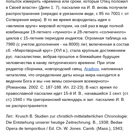
попыток измерить «времена или сроки, которые Отец положил
в Своей власти» (Деян 1. 7), пасхалии на И. В. вновь получили
распространение (нередко в урезанном виде, с 85 по 7001 г. от
Сотворения мира). В то же время возродилась идея о
«великом круге» мировой истории, на сей раз в виде полной
комбинации 19-летнего «лунного» и 28-летнего «солнечного»
циклов с 15-летним периодом индиктов. Огромная таблица на
7980 (с учетом дополнения - на 8000) лет, включенная в состав
сб. «Миротворный круг» (XVI в.), стала крупным достижением
рус. пасхалистики, вобрав прошлое и ближайшее будущее
человечества в канву литургического времени. При этом
редактор сборника, новгородский свящ.
Агафон
, напоминал
читателям, что определение даты конца мира находится в
ведении Бога и мы «не вемы скончания всемирного»
(Романова. 2002. С. 187-188. Ил. 22-23). В наст. время по
православной пасхалии идет 15-й И. В., начавшийся 1 сент. (ст.
ст.) 1940 г. На григорианский календарь и зап. пасхалию И. В.
не распространяется.
Лит.: Krusch B. Studien zur christlich-mittelalterlichen Chronologie:
Die Entstehung unserer heutige Zeitrechnung. B., 1938; Bedae
Opera de temporibus / Ed. Ch. W. Jones. Camb. (Mass.), 1943;