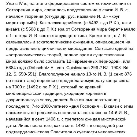
Уже в IV в., на этапе формирования систем летосчисления от
Сотворения мира, сложилось представление о связи И. В. с
началом творения (откуда др. рус. название И. В.- «круг
миротворный»). Как александрийская (с 5492 г. до Р. Х.), так и
визант. (с 5508 г. до Р. Х.) эра от Сотворения мира берет начало
с 1-го года И. В. соответствующего типа. Кроме того, с И. В.
связывались и эсхатологические ожидания, опирающиеся на
представление о цикличности мироздания. Согласно одной из
«астрономических» теорий, полное время существования
мира должно было составить 12 «временных периодов», или
6384 года (Dobschütz E., von. Coislinianus 296 // BZ. 1903. Bd.
12. S. 550-551). Благополучное начало 13-го И. В. (1 сент. 876
по визант. эре) перенесло предполагаемую дату конца света
на 7000 г. (1492 г. по Р. Х.), который по древней
милленаристской традиции, уходящей корнями в
дохристианскую эпоху, должен был ознаменовать конец
последнего, 7-го 1000-летнего «дня Господня». В связи с этим
пасхалисты не решались составлять пасхалию на 14-й И. В.,
начавшийся в сент. 1408 г., с трепетом ожидая мистической
даты. Лишь после того, как в сент. 1492 г. в очередной раз
подтвердились слова Спасителя о суетности человеческих