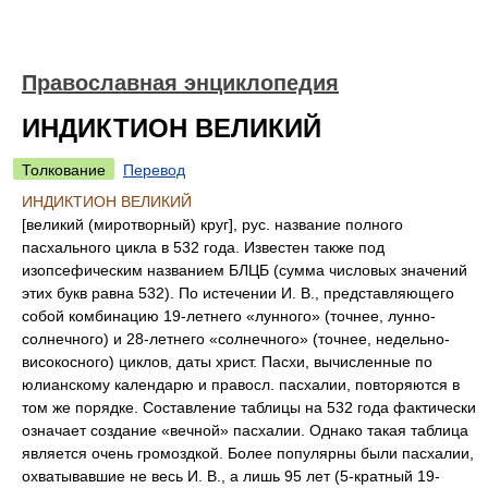
Православная энциклопедия
ИНДИКТИОН ВЕЛИКИЙ
Толкование
Перевод
ИНДИКТИОН ВЕЛИКИЙ
[великий (миротворный) круг], рус. название полного
пасхального цикла в 532 года. Известен также под
изопсефическим названием БЛЦБ (сумма числовых значений
этих букв равна 532). По истечении И. В., представляющего
собой комбинацию 19-летнего «лунного» (точнее, лунно-
солнечного) и 28-летнего «солнечного» (точнее, недельно-
високосного) циклов, даты христ. Пасхи, вычисленные по
юлианскому календарю и правосл. пасхалии, повторяются в
том же порядке. Составление таблицы на 532 года фактически
означает создание «вечной» пасхалии. Однако такая таблица
является очень громоздкой. Более популярны были пасхалии,
охватывавшие не весь И. В., а лишь 95 лет (5-кратный 19-