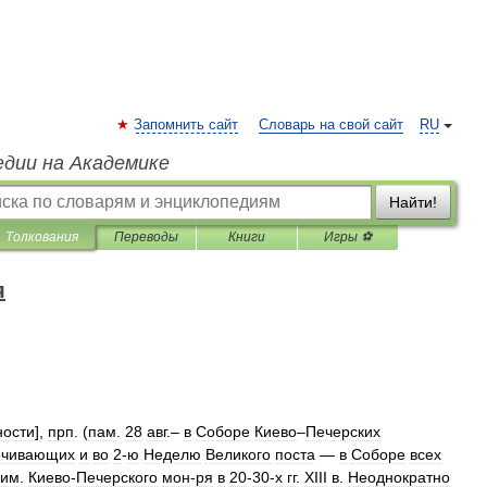
Запомнить сайт
Словарь на свой сайт
RU
едии на Академике
Найти!
Толкования
Переводы
Книги
Игры ⚽
я
ности
],
прп
. (
пам
.
28
авг
.–
в
Соборе
Киево
–
Печерских
очивающих
и
во
2
-
ю
Неделю
Великого
поста
—
в
Соборе
всех
хим
.
Киево
-
Печерского
мон
-
ря
в
20
-
30
-
х
гг
.
XIII
в
.
Неоднократно