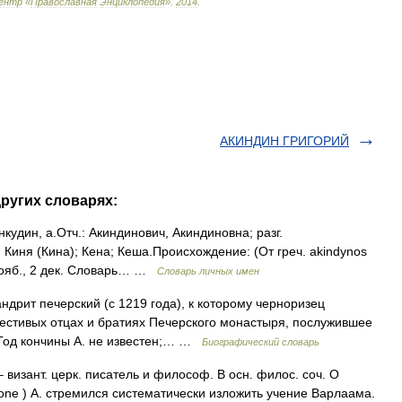
ентр
«
Православная
Энциклопедия
»
.
2014
.
АКИНДИН ГРИГОРИЙ
ругих словарях:
Анкудин, а.Отч.: Акиндинович, Акиндиновна; разг.
Киня (Кина); Кена; Кеша.Происхождение: (От греч. akindynos
 нояб., 2 дек. Словарь… …
Словарь личных имен
рит печерский (с 1219 года), к которому черноризец
естивых отцах и братиях Печерского монастыря, послужившее
 Год кончины А. не известен;… …
Биографический словарь
– визант. церк. писатель и философ. В осн. филос. соч. О
tione ) А. стремился систематически изложить учение Варлаама.