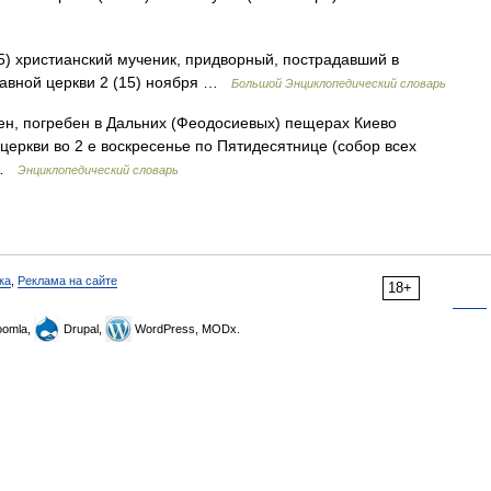
5) христианский мученик, придворный, пострадавший в
лавной церкви 2 (15) ноября …
Большой Энциклопедический словарь
мен, погребен в Дальних (Феодосиевых) пещерах Киево
церкви во 2 е воскресенье по Пятидесятнице (собор всех
) …
Энциклопедический словарь
ка
,
Реклама на сайте
18+
omla,
Drupal,
WordPress, MODx.