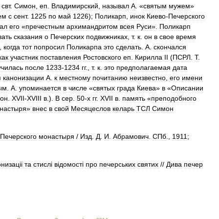
свт
.
Симон
,
еп
.
Владимирский
,
называл
А
. «
святым
мужем
»
ем
с
сент
.
1225
по
май
1226
);
Поликарп
,
инок
Киево
-
Печерского
ал
его
«
пречестным
архимандритом
всея
Руси
».
Поликарп
вать
сказания
о
Печерских
подвижниках
,
т
.
к
.
он
в
свое
время
.,
когда
тот
попросил
Поликарпа
это
сделать
.
А
.
скончался
как
участник
поставления
Ростовского
еп
.
Кирилла
II
(
ПСРЛ
.
Т
.
училась
после
1233
-
1234
гг
.,
т
.
к
.
это
предполагаемая
дата
я
канонизации
А
.
к
местному
почитанию
неизвестно
,
его
имени
ым
.
А
.
упоминается
в
числе
«
святых
града
Киева
»
в
«
Описании
кон
.
XVII
-
XVIII
в
.).
В
сер
.
50
-
х
гг
.
XVII
в
.
память
«
преподобного
настыря
»
внес
в
свой
Месяцеслов
келарь
ТСЛ
Симон
Печерского
монастыря
/
Изд
.
Д
.
И
.
Абрамович
.
СПб
.,
1911
;
низацii
та
стислi
вiдомостi
про
печерських
святих
//
Дива
печер