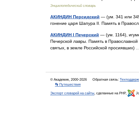
Энциклопедический словарь
АКИНДИН Персидский
— (ум. 341 или 34
гонение царя Шапура II. Память в Правос
АКИНДИН I Печерский
— (ум. 1164), игу
Печерской лавры. Память в Православной 
святых, в земле Российской просиявших
© Академик, 2000-2026
Обратная связь:
Техподдерж
👣 Путешествия
Экспорт словарей на сайты
, сделанные на PHP,
Jo