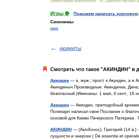
Православная
энциклопедия
. -
М
.
:
Церковно
-
научный
ц
Игры ⚽
Поможем написать курсовую
Синонимы
:
имя
АКИМИТЫ
Смотреть что такое "АКИНДИН" в д
Акиндин
— а, муж.; прост. к Акундин, а и 
Акиндиныч.Производные: Акиндинка; Дина; 
безопасный.)Именины: 1 мая, 4 сент., 15
Акиндин
— Акиндин, преподобный архиманд
Поликарп написал свое Послание о благоч
основой для Киево Печерского Патерика .
АКИНДИН
— (Ἀκίνδυνος), Григорий (14 в.) 
сущности и энергии ( De essentia et opera