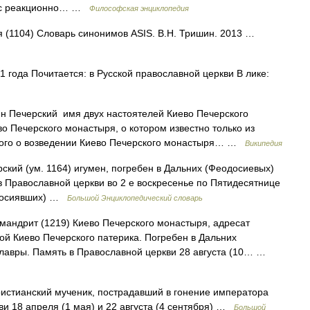
бе с реакционно… …
Философская энциклопедия
мя (1104) Словарь синонимов ASIS. В.Н. Тришин. 2013 …
 года Почитается: в Русской православной церкви В лике:
 Печерский имя двух настоятелей Киево Печерского
во Печерского монастыря, о котором известно только из
ского о возведении Киево Печерского монастыря… …
Википедия
кий (ум. 1164) игумен, погребен в Дальних (Феодосиевых)
 Православной церкви во 2 е воскресенье по Пятидесятнице
 просиявших) …
Большой Энциклопедический словарь
мандрит (1219) Киево Печерского монастыря, адресат
й Киево Печерского патерика. Погребен в Дальних
лавры. Память в Православной церкви 28 августа (10… …
ристианский мученик, пострадавший в гонение императора
и 18 апреля (1 мая) и 22 августа (4 сентября) …
Большой