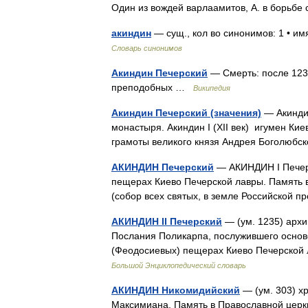
Один из вождей варлаамитов, А. в борь
акиндин
— сущ., кол во синонимов: 1 • и
Словарь синонимов
Акиндин Печерский
— Смерть: после 1231
преподобных …
Википедия
Акиндин Печерский (значения)
— Акиндин
монастыря. Акиндин I (XII век) игумен Кие
грамоты великого князя Андрея Боголюб
АКИНДИН Печерский
— АКИНДИН I Печерс
пещерах Киево Печерской лавры. Память в
(собор всех святых, в земле Российской
АКИНДИН II Печерский
— (ум. 1235) архи
Послания Поликарпа, послужившего осново
(Феодосиевых) пещерах Киево Печерской 
Большой Энциклопедический словарь
АКИНДИН Никомидийский
— (ум. 303) х
Максимиана. Память в Православной церкв