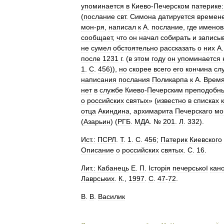
упоминается
в
Киево
-
Печерском
патерике:
(
послание
свт
.
Симона
датируется
времен
мон
-
ря
,
написал
к
А
.
послание
,
где
именов
сообщает
,
что
он
начал
собирать
и
записы
не
сумел
обстоятельно
рассказать
о
них
А
после
1231
г
. (
в
этом
году
он
упоминается
1
.
С
.
456
)),
но
скорее
всего
его
кончина
сл
написания
послания
Поликарпа
к
А
.
Врем
нет
в
службе
Киево
-
Печерским
преподобн
о
российских
святых
» (
известно
в
списках
отца
Акиндина
,
архимарита
Печерскаго
мо
(
Азарьин
) (
РГБ
.
МДА
. №
201
.
Л
.
332
).
Ист
.
:
ПСРЛ
.
Т
.
1
.
С
.
456
;
Патерик
Киевского
Описание
о
российских
святых
.
С
.
16
.
Лит
.
:
Кабанець
Е
.
П
.
Iсторiя
печерськоï
кано
Лаврських
.
К
.,
1997
.
С
.
47
-
72
.
В
.
В
.
Василик