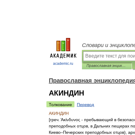
Словари и энциклоп
academic.ru
Православная энциклопедия
Православная энциклопеди
АКИНДИН
Толкование
Перевод
АКИНДИН
[
греч
.
̓Ακίνδυνος
-
пребывающий
в
безопас
преподобных
отцов
,
в
Дальних
пещерах
п
Киево
–
Печерских
преподобных
отцов
),
ар