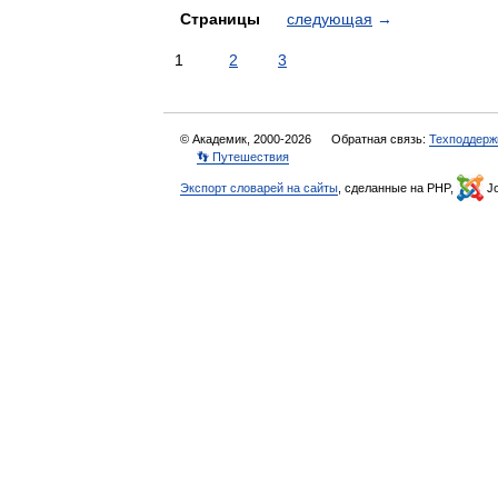
Страницы
следующая
→
1
2
3
© Академик, 2000-2026
Обратная связь:
Техподдерж
👣 Путешествия
Экспорт словарей на сайты
, сделанные на PHP,
Jo