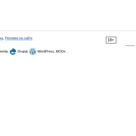
ка
,
Реклама на сайте
18+
omla,
Drupal,
WordPress, MODx.