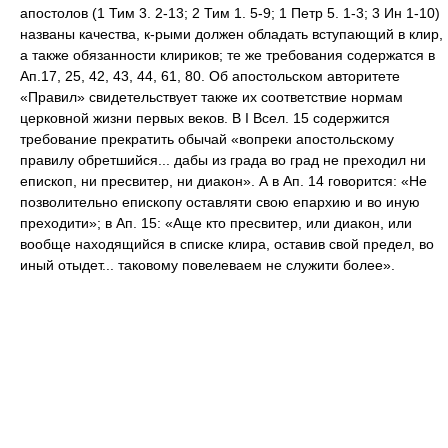
апостолов (1 Тим 3. 2-13; 2 Тим 1. 5-9; 1 Петр 5. 1-3; 3 Ин 1-10)
названы качества, к-рыми должен обладать вступающий в клир,
а также обязанности клириков; те же требования содержатся в
Ап.17, 25, 42, 43, 44, 61, 80. Об апостольском авторитете
«Правил» свидетельствует также их соответствие нормам
церковной жизни первых веков. В I Всел. 15 содержится
требование прекратить обычай «вопреки апостольскому
правилу обретшийся... дабы из града во град не преходил ни
епископ, ни пресвитер, ни диакон». А в Ап. 14 говорится: «Не
позволительно епископу оставляти свою епархию и во иную
преходити»; в Ап. 15: «Аще кто пресвитер, или диакон, или
вообще находящийся в списке клира, оставив свой предел, во
иный отыдет... таковому повелеваем не служити более».