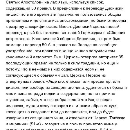
Святых Апостолов» на лат. язык, используя список,
содержащий 50 правил. В предисловии к переводу Дионисий
пишет, что в его время эти правила не пользовались общим
признанием и не считались апостольскими, но были отнесены
к разряду апокрифических. Впосл. Дионисий сделал новый
перевод, к-рый был включен св. папой Гормиздом в «Сборник
декреталов». Канонический сборник Дионисия, в к-ром был
помещен перевод 50 А. п., вошел на Западе во всеобщее
употребление, эти правила в конце концов получили там
канонический авторитет. Рим. Церковь отвергла авторитет 35
последующих правил не только в силу традиции, но еще и
потому, что в нек-рых из них содержатся нормы, не
согласующиеся с обычаями Зап. Церкви. Первое из
отвергнутых правил: «Аще кто, епископ или пресвитер, или
диакон, или вообще из священнаго чина, удаляется от брака и
мяс и вина не ради подвига воздержания, но по причине
гнушения, забыв, что вся добра зело и что Бог, созидая
человека, мужа и жену сотворил их, и таким образом хуля
клевещет на создание: или да исправится, или да будет
извержен из священнаго чина, и отвержен от Церкве. Такожде
и мирянин» (51-е) - говорит не в пользу принятого ныне у