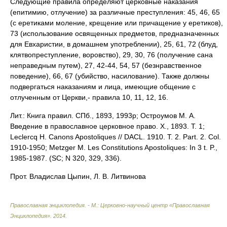
Следующие правила определяют церковные наказания
(епитимию, отлучение) за различные преступления: 45, 46, 65
(с еретиками моление, крещение или причащение у еретиков),
73 (использование освященных предметов, предназначенных
для Евхаристии, в домашнем употреблении), 25, 61, 72 (блуд,
клятвопреступление, воровство), 29, 30, 76 (получение сана
неправедным путем), 27, 42-44, 54, 57 (безнравственное
поведение), 66, 67 (убийство, насилование). Также должны
подвергаться наказаниям и лица, имеющие общение с
отлученным от Церкви,- правила 10, 11, 12, 16.
Лит.: Книга правил. СПб., 1893, 1993р; Остроумов М. А.
Введение в православное церковное право. Х., 1893. Т. 1;
Leclercq H. Canons Apostoliques // DACL. 1910. T. 2. Part. 2. Col.
1910-1950; Metzger M. Les Constitutions Apostoliques: In 3 t. P.,
1985-1987. (SC; N 320, 329, 336).
Прот. Владислав Цыпин, Л. В. Литвинова
Православная энциклопедия. - М.: Церковно-научный центр «Православная
Энциклопедия»
.
2014
.