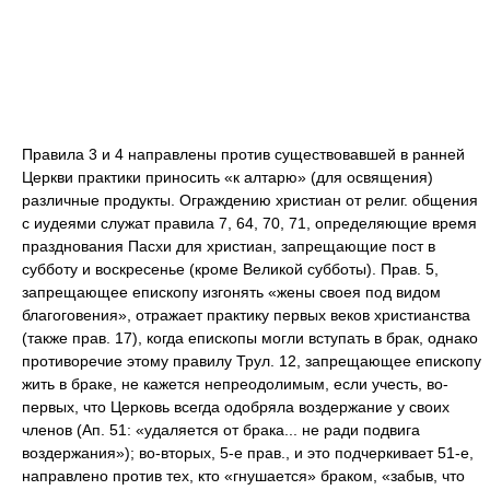
Правила 3 и 4 направлены против существовавшей в ранней
Церкви практики приносить «к алтарю» (для освящения)
различные продукты. Ограждению христиан от религ. общения
с иудеями служат правила 7, 64, 70, 71, определяющие время
празднования Пасхи для христиан, запрещающие пост в
субботу и воскресенье (кроме Великой субботы). Прав. 5,
запрещающее епископу изгонять «жены своея под видом
благоговения», отражает практику первых веков христианства
(также прав. 17), когда епископы могли вступать в брак, однако
противоречие этому правилу Трул. 12, запрещающее епископу
жить в браке, не кажется непреодолимым, если учесть, во-
первых, что Церковь всегда одобряла воздержание у своих
членов (Ап. 51: «удаляется от брака... не ради подвига
воздержания»); во-вторых, 5-е прав., и это подчеркивает 51-е,
направлено против тех, кто «гнушается» браком, «забыв, что