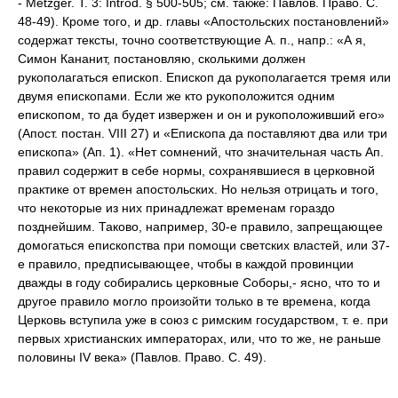
- Metzger. T. 3: Introd. § 500-505; см. также: Павлов. Право. С.
48-49). Кроме того, и др. главы «Апостольских постановлений»
содержат тексты, точно соответствующие А. п., напр.: «А я,
Симон Кананит, постановляю, сколькими должен
рукополагаться епископ. Епископ да рукополагается тремя или
двумя епископами. Если же кто рукоположится одним
епископом, то да будет извержен и он и рукоположивший его»
(Апост. постан. VIII 27) и «Епископа да поставляют два или три
епископа» (Ап. 1). «Нет сомнений, что значительная часть Ап.
правил содержит в себе нормы, сохранявшиеся в церковной
практике от времен апостольских. Но нельзя отрицать и того,
что некоторые из них принадлежат временам гораздо
позднейшим. Таково, например, 30-е правило, запрещающее
домогаться епископства при помощи светских властей, или 37-
е правило, предписывающее, чтобы в каждой провинции
дважды в году собирались церковные Соборы,- ясно, что то и
другое правило могло произойти только в те времена, когда
Церковь вступила уже в союз с римским государством, т. е. при
первых христианских императорах, или, что то же, не раньше
половины IV века» (Павлов. Право. С. 49).