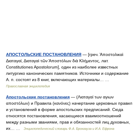
АПОСТОЛЬСКИЕ ПОСТАНОВЛЕНИЯ
— [греч. ̓Αποστολικαὶ
Διαταγαί, Διαταγαὶ τῶν ̓Αποστόλων διὰ Κλήμεντος, лат.
Constitutiones Apostolorum], один из наиболее известных
литургико канонических памятников. Источники и содержание
А. п. состоят из 8 книг, включающих материалы… …
Православная энциклопедия
Апостольские постановления
— (Λιαταγαί των αγιων
αποστόλων) и Правила (κανόνες) начертание церковных правил
и установлений в форме апостольских предписаний. Сюда
относятся постановления, касающиеся взаимоотношений
между разными званиями, прав и обязанностей лиц духовных,
их… …
Энциклопедический словарь Ф.А. Брокгауза и И.А. Ефрона