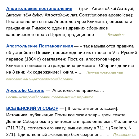
Апостольские постановления
— (греч. Ἀποστολικαὶ Διαταγαί;
Διαταγαί τῶν ἁγίων Ἀποστόλων; лат. Constitutiones apostolicae);
Постановления святых Апостолов чрез Климента, епископа и
гражданина Римского один из древних сборников
канонического права Церкви, традиционно… …
Википедия
Апостольские Постановления
— – так называются правила
об устройстве Церкви; происхождение их относят к V в. Русский
перевод (1864 г.) озаглавлен: Пост. св. апостолов через
Климента епископа и гражданина римского . Сборник делится
на 8 книг. Их содержание: I книга – …
Полный православный
богословский энциклопедический словарь
Apostolic Canons
— Апостольские правила …
Вестминстерский словарь теологических терминов
ВСЕЛЕНСКИЙ VI СОБОР
— [III Константинопольский].
Источники, публикации Почти все экземпляры греч. текста
Деяний Собора были уничтожены в правление имп. Филиппика
(711 713), согласно его указу, вышедшему в 711 г. (RegImp, N
271). Единственный экземпляр был сохранен… …
Православная