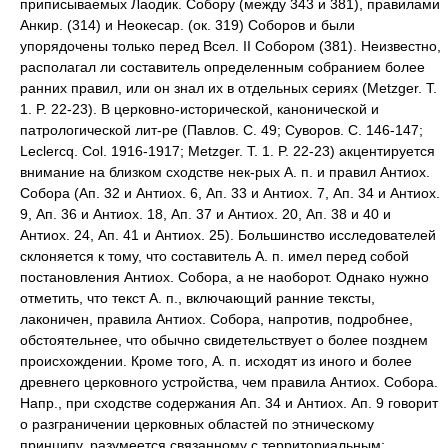
приписываемых Лаодик. Собору (между 343 и 381), правилами
Анкир. (314) и Неокесар. (ок. 319) Соборов и были
упорядочены только перед Всел. II Собором (381). Неизвестно,
располагал ли составитель определенным собранием более
ранних правил, или он знал их в отдельных сериях (Metzger. T.
1. P. 22-23). В церковно-исторической, канонической и
патрологической лит-ре (Павлов. С. 49; Суворов. С. 146-147;
Leclercq. Col. 1916-1917; Metzger. T. 1. P. 22-23) акцентируется
внимание на близком сходстве нек-рых А. п. и правил Антиох.
Собора (Ап. 32 и Антиох. 6, Ап. 33 и Антиох. 7, Ап. 34 и Антиох.
9, Ап. 36 и Антиох. 18, Ап. 37 и Антиох. 20, Ап. 38 и 40 и
Антиох. 24, Ап. 41 и Антиох. 25). Большинство исследователей
склоняется к тому, что составитель А. п. имел перед собой
постановления Антиох. Собора, а не наоборот. Однако нужно
отметить, что текст А. п., включающий ранние тексты,
лаконичен, правила Антиох. Собора, напротив, подробнее,
обстоятельнее, что обычно свидетельствует о более позднем
происхождении. Кроме того, А. п. исходят из иного и более
древнего церковного устройства, чем правила Антиох. Собора.
Напр., при сходстве содержания Ап. 34 и Антиох. Ап. 9 говорит
о разграничении церковных областей по этническому
принципу, разумеется связанному с территориальным: