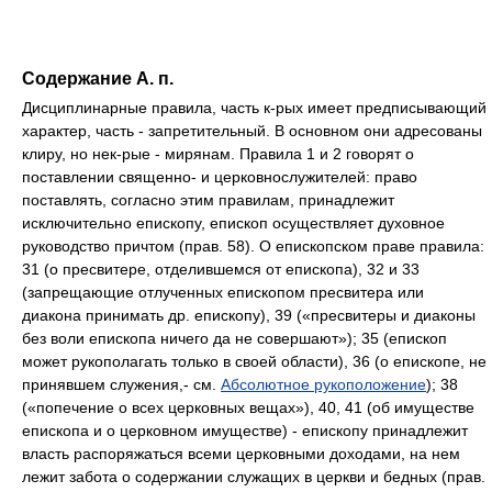
Содержание А. п.
Дисциплинарные правила, часть к-рых имеет предписывающий
характер, часть - запретительный. В основном они адресованы
клиру, но нек-рые - мирянам. Правила 1 и 2 говорят о
поставлении священно- и церковнослужителей: право
поставлять, согласно этим правилам, принадлежит
исключительно епископу, епископ осуществляет духовное
руководство причтом (прав. 58). О епископском праве правила:
31 (о пресвитере, отделившемся от епископа), 32 и 33
(запрещающие отлученных епископом пресвитера или
диакона принимать др. епископу), 39 («пресвитеры и диаконы
без воли епископа ничего да не совершают»); 35 (епископ
может рукополагать только в своей области), 36 (о епископе, не
принявшем служения,- см.
Абсолютное рукоположение
); 38
(«попечение о всех церковных вещах»), 40, 41 (об имуществе
епископа и о церковном имуществе) - епископу принадлежит
власть распоряжаться всеми церковными доходами, на нем
лежит забота о содержании служащих в церкви и бедных (прав.