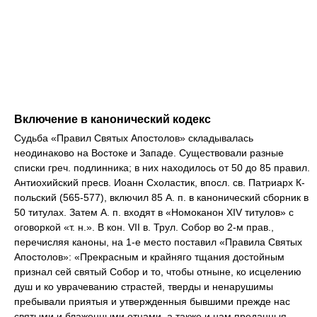
Включение в канонический кодекс
Судьба «Правил Святых Апостолов» складывалась
неодинаково на Востоке и Западе. Существовали разные
списки греч. подлинника; в них находилось от 50 до 85 правил.
Антиохийский пресв. Иоанн Схоластик, впосл. св. Патриарх К-
польский (565-577), включил 85 А. п. в канонический сборник в
50 титулах. Затем А. п. входят в «Номоканон XIV титулов» с
оговоркой «т. н.». В кон. VII в. Трул. Собор во 2-м прав.,
перечисляя каноны, на 1-е место поставил «Правила Святых
Апостолов»: «Прекрасным и крайняго тщания достойным
признал сей святый Собор и то, чтобы отныне, ко исцелению
душ и ко уврачеванию страстей, тверды и ненарушимы
пребывали приятыя и утвержденныя бывшими прежде нас
святыми и блаженными отцами, а также и нам преданныя