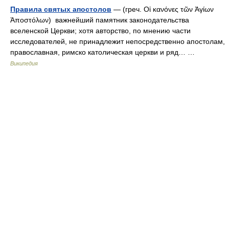
Правила святых апостолов
— (греч. Οἱ κανόνες τῶν Ἁγίων
Ἀποστόλων) важнейший памятник законодательства
вселенской Церкви; хотя авторство, по мнению части
исследователей, не принадлежит непосредственно апостолам,
православная, римско католическая церкви и ряд… …
Википедия