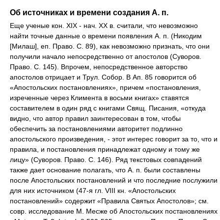
Об источниках и времени создания А. п.
Еще ученые кон. XIX - нач. XX в. считали, что невозможно
найти точные данные о времени появления А. п. (Никодим
[Милаш], еп. Право. С. 89), как невозможно признать, что они
получили начало непосредственно от апостолов (Суворов.
Право. С. 145). Впрочем, непосредственное авторство
апостолов отрицает и Трул. Собор. В Ап. 85 говорится об
«Апостольских постановлениях», причем «постановления,
изреченные через Климента в восьми книгах» ставятся
составителем в один ряд с книгами Свящ. Писания, «откуда
видно, что автор правил заинтересован в том, чтобы
обеспечить за постановлениями авторитет подлинно
апостольского произведения, - этот интерес говорит за то, что и
правила, и постановления принадлежат одному и тому же
лицу» (Суворов. Право. С. 146). Ряд текстовых совпадений
также дает основание полагать, что А. п. были составлены
после Апостольских постановлений и что последние послужили
для них источником (47-я гл. VIII кн. «Апостольских
постановлений» содержит «Правила Святых Апостолов»; см.
совр. исследование М. Месже об Апостольских постановлениях