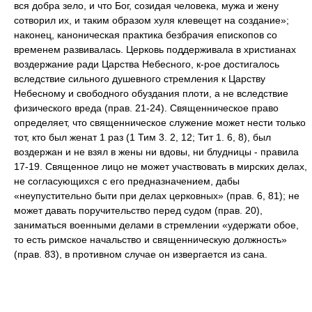
вся добра зело, и что Бог, созидая человека, мужа и жену
сотворил их, и таким образом хуля клевещет на создание»;
наконец, каноническая практика безбрачия епископов со
временем развивалась. Церковь поддерживала в христианах
воздержание ради Царства Небесного, к-рое достигалось
вследствие сильного душевного стремления к Царству
Небесному и свободного обуздания плоти, а не вследствие
физического вреда (прав. 21-24). Священническое право
определяет, что священническое служение может нести только
тот, кто был женат 1 раз (1 Тим 3. 2, 12; Тит 1. 6, 8), был
воздержан и не взял в жены ни вдовы, ни блудницы - правила
17-19. Священное лицо не может участвовать в мирских делах,
не согласующихся с его предназначением, дабы
«неупустительно быти при делах церковных» (прав. 6, 81); не
может давать поручительство перед судом (прав. 20),
заниматься военными делами в стремлении «удержати обое,
то есть римское начальство и священническую должность»
(прав. 83), в противном случае он извергается из сана.