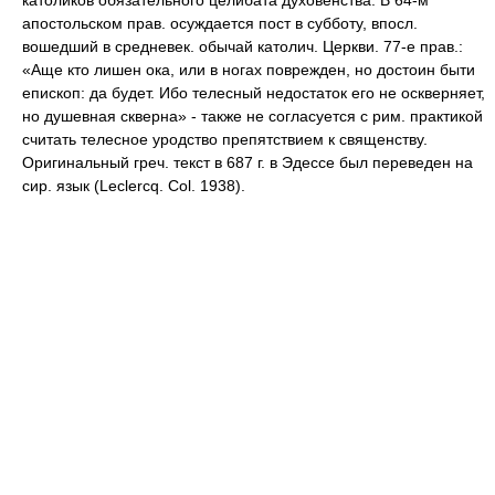
католиков обязательного целибата духовенства. В 64-м
апостольском прав. осуждается пост в субботу, впосл.
вошедший в средневек. обычай католич. Церкви. 77-е прав.:
«Аще кто лишен ока, или в ногах поврежден, но достоин быти
епископ: да будет. Ибо телесный недостаток его не оскверняет,
но душевная скверна» - также не согласуется с рим. практикой
считать телесное уродство препятствием к священству.
Оригинальный греч. текст в 687 г. в Эдессе был переведен на
сир. язык (Leclercq. Col. 1938).