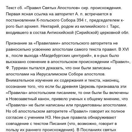
Текст сб. «Правил Святых Апостолов» сир. происхождения.
Первая ясная ссылка на авторитет А. п. встречается в
постановлении К-польского Собора 394 г., председателем к-
рого был архиеп. Нектарий, родом из киликийского г. Тарс,
входившего в состав Антиохийской (Сирийской) церковной обл.
Признание за «Правилами» апостольского авторитета не
равносильно усвоению апостолам самого текста правил. В XVI
в., после выхода «Магдебургских центурий», в к-рых было
высказано сомнение в апостольском происхождении «Правил»,
Ф. Турриан пытался доказать, что они были записаны
апостолами на Иерусалимском Соборе апостолов.
Внимательное изучение их содержания и текста, наконец,
осознание того, что если бы древняя Церковь признавала эти
«Правила» апостольским писанием, то они были бы включены
в Новозаветный канон, привело ученых к общему мнению, что
«Правила» не были написаны или продиктованы апостолами.
Но об апостольском авторитете «Правил» говорит их полное
согласие с учением НЗ. Нек-рые правила обнаруживают
совпадение с текстом Писания (что, возможно, говорит в
пользу их раннего происхождения). В Посланиях святых