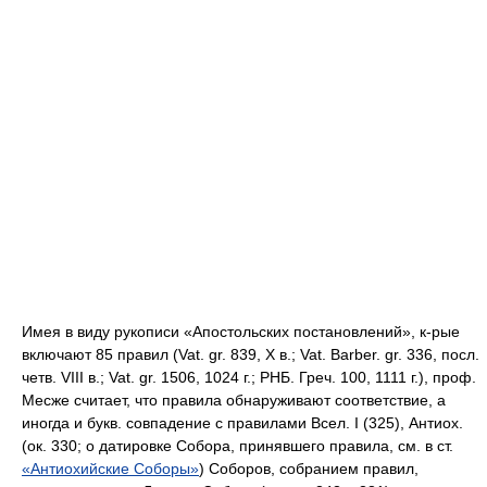
Имея в виду рукописи «Апостольских постановлений», к-рые
включают 85 правил (Vat. gr. 839, X в.; Vat. Barber. gr. 336, посл.
четв. VIII в.; Vat. gr. 1506, 1024 г.; РНБ. Греч. 100, 1111 г.), проф.
Месже считает, что правила обнаруживают соответствие, а
иногда и букв. совпадение с правилами Всел. I (325), Антиох.
(ок. 330; о датировке Собора, принявшего правила, см. в ст.
«Антиохийские Соборы»
) Соборов, собранием правил,