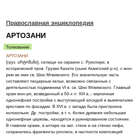
Православная энциклопедия
АРТОЗАНИ
Толкование
АРТОЗАНИ
[груз. არტოზანი], селище на окраине с. Руиспири, в
исторической пров. Грузии Кахети (ныне Ахметский р-н), с мон-
рем во имя св. Шио Мгвимского. Его значительную часть
составляют пещерные кельи, возможно связанные с
деятельностью подвижника VI в. св. Шио Мгвимского. Главный
храм мон-ря, возведенный в 50-х гг. XIII в.,- кирпичная
однонефная постройка с выступающей апсидой и выемчатыми
крестами по фасадам. В XVI в. с запада была пристроена
колокольня. Др. постройки, в т. ч. более древняя небольшая
однонефная церковь, находятся в руинированном состоянии.
В главном храме, в алтаре на зап. стене и на стенах нефа,
сохранились фрагменты росписи, в частности композиций