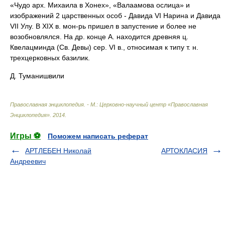
«Чудо арх. Михаила в Хонех», «Валаамова ослица» и
изображений 2 царственных особ - Давида VI Нарина и Давида
VII Улу. В XIX в. мон-рь пришел в запустение и более не
возобновлялся. На др. конце А. находится древняя ц.
Квелацминда (Св. Девы) сер. VI в., относимая к типу т. н.
трехцерковных базилик.
Д. Туманишвили
Православная энциклопедия. - М.: Церковно-научный центр «Православная
Энциклопедия»
.
2014
.
Игры ⚽
Поможем написать реферат
АРТЛЕБЕН Николай
АРТОКЛАСИЯ
Андреевич