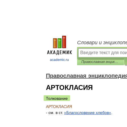
Словари и энциклоп
academic.ru
Православная энциклопедия
Православная энциклопеди
АРТОКЛАСИЯ
Толкование
АРТОКЛАСИЯ
-
см
.
в
ст
.
«
Благословение
хлебов
»
.