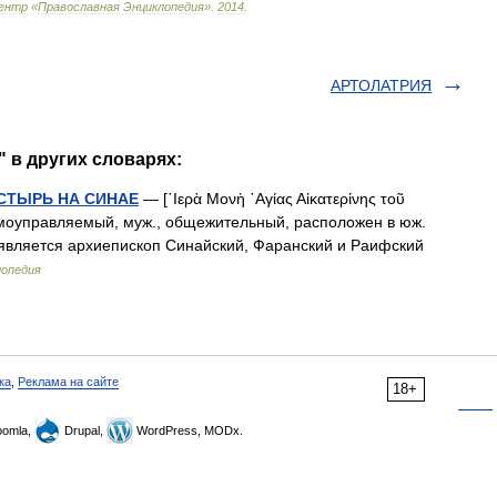
ентр
«
Православная
Энциклопедия
»
.
2014
.
АРТОЛАТРИЯ
 в других словарях:
СТЫРЬ НА СИНАЕ
— [῾Ιερὰ Μονὴ ῾Αγίας Αἰκατερίνης τοῦ
амоуправляемый, муж., общежительный, расположен в юж.
. является архиепископ Синайский, Фаранский и Раифский
лопедия
ка
,
Реклама на сайте
18+
omla,
Drupal,
WordPress, MODx.