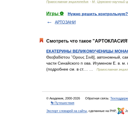
Православная
энциклопедия
. -
М
.
:
Церковно
-
научный
ц
Игры ⚽
Нужно решить контрольную?
АРТОЗАНИ
Смотреть что такое "АРТОКЛАСИЯ"
ЕКАТЕРИНЫ ВЕЛИКОМУЧЕНИЦЫ МОНА
Θεοβαδίστου ῎Ορους Σινᾶ], автономный, с
части Синайского п ова. Игуменом Е. в. м
(подробнее см. в ст.… …
Православная энцик
© Академик, 2000-2026
Обратная связь:
Техподдерж
👣 Путешествия
Экспорт словарей на сайты
, сделанные на PHP,
Jo