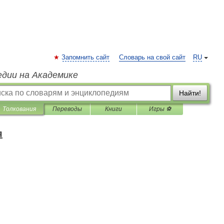
Запомнить сайт
Словарь на свой сайт
RU
едии на Академике
Найти!
Толкования
Переводы
Книги
Игры ⚽
я