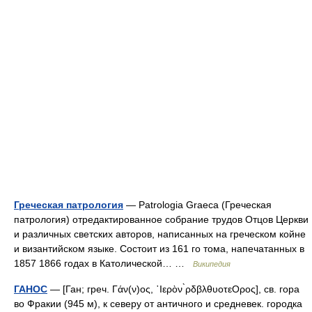
Греческая патрология
— Patrologia Graeca (Греческая
патрология) отредактированное собрание трудов Отцов Церкви
и различных светских авторов, написанных на греческом койне
и византийском языке. Состоит из 161 го тома, напечатанных в
1857 1866 годах в Католической… …
Википедия
ГАНОС
— [Ган; греч. Γάν(ν)ος, ῾Ιερὸν ̀ρδβλθυοτεΟρος], св. гора
во Фракии (945 м), к северу от античного и средневек. городка