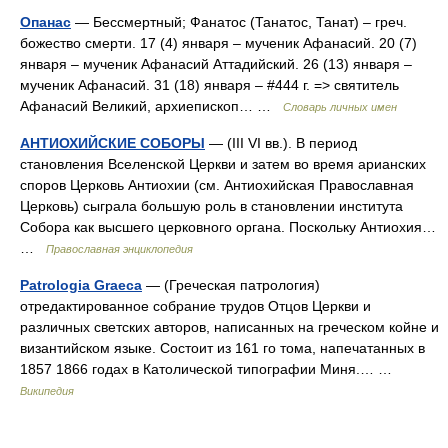
Опанас
— Бессмертный; Фанатос (Танатос, Танат) – греч.
божество смерти. 17 (4) января – мученик Афанасий. 20 (7)
января – мученик Афанасий Аттадийский. 26 (13) января –
мученик Афанасий. 31 (18) января – #444 г. => святитель
Афанасий Великий, архиепископ… …
Словарь личных имен
АНТИОХИЙСКИЕ СОБОРЫ
— (III VI вв.). В период
становления Вселенской Церкви и затем во время арианских
споров Церковь Антиохии (см. Антиохийская Православная
Церковь) сыграла большую роль в становлении института
Собора как высшего церковного органа. Поскольку Антиохия…
…
Православная энциклопедия
Patrologia Graeca
— (Греческая патрология)
отредактированное собрание трудов Отцов Церкви и
различных светских авторов, написанных на греческом койне и
византийском языке. Состоит из 161 го тома, напечатанных в
1857 1866 годах в Католической типографии Миня.… …
Википедия