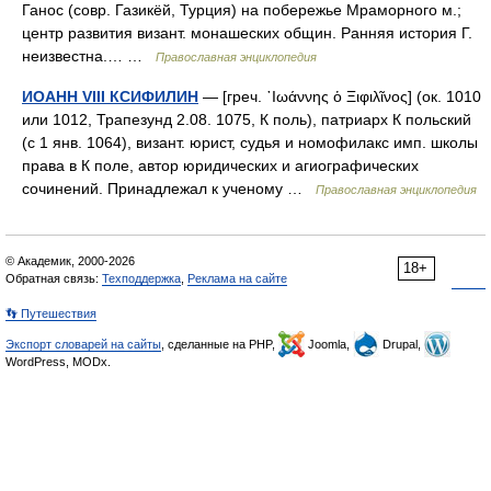
Ганос (совр. Газикёй, Турция) на побережье Мраморного м.;
центр развития визант. монашеских общин. Ранняя история Г.
неизвестна.… …
Православная энциклопедия
ИОАНН VIII КСИФИЛИН
— [греч. ᾿Ιωάννης ὁ Ξιφιλῖνος] (ок. 1010
или 1012, Трапезунд 2.08. 1075, К поль), патриарх К польский
(c 1 янв. 1064), визант. юрист, судья и номофилакс имп. школы
права в К поле, автор юридических и агиографических
сочинений. Принадлежал к ученому …
Православная энциклопедия
© Академик, 2000-2026
18+
Обратная связь:
Техподдержка
,
Реклама на сайте
👣 Путешествия
Экспорт словарей на сайты
, сделанные на PHP,
Joomla,
Drupal,
WordPress, MODx.