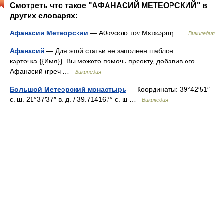
Смотреть что такое "АФАНАСИЙ МЕТЕОРСКИЙ" в
других словарях:
Афанасий Метеорский
— Αθανάσιο τον Μετεωρίτη …
Википедия
Афанасий
— Для этой статьи не заполнен шаблон
карточка {{Имя}}. Вы можете помочь проекту, добавив его.
Афанасий (греч …
Википедия
Большой Метеорский монастырь
— Координаты: 39°42′51″
с. ш. 21°37′37″ в. д. / 39.714167° с. ш …
Википедия