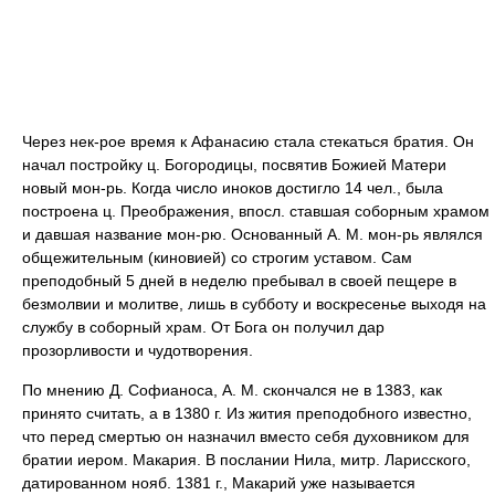
Через нек-рое время к Афанасию стала стекаться братия. Он
начал постройку ц. Богородицы, посвятив Божией Матери
новый мон-рь. Когда число иноков достигло 14 чел., была
построена ц. Преображения, впосл. ставшая соборным храмом
и давшая название мон-рю. Основанный А. М. мон-рь являлся
общежительным (киновией) со строгим уставом. Сам
преподобный 5 дней в неделю пребывал в своей пещере в
безмолвии и молитве, лишь в субботу и воскресенье выходя на
службу в соборный храм. От Бога он получил дар
прозорливости и чудотворения.
По мнению Д. Софианоса, А. М. скончался не в 1383, как
принято считать, а в 1380 г. Из жития преподобного известно,
что перед смертью он назначил вместо себя духовником для
братии иером. Макария. В послании Нила, митр. Ларисского,
датированном нояб. 1381 г., Макарий уже называется