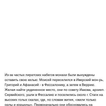
Из-за частых пиратских набегов монахи были вынуждены
оставить свою келью: Моисей переселился в Иверский мон-рь,
Григорий и Афанасий - в Фессалонику, а затем в Веррию.
Желая найти уединенное место, они по совету Иакова, архиеп.
Сервийского, ушли в Фессалию и поселились около г. Стаги на
высоких голых скалах, где, по словам жития, «жили только
орлы и коршуны». Первоначально они обосновались на