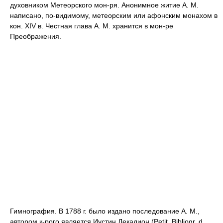
духовником Метеорского мон-ря. Анонимное житие А. М.
написано, по-видимому, метеорским или афонским монахом в
кон. XIV в. Честная глава А. М. хранится в мон-ре
Преображения.
Гимнография. В 1788 г. было издано последование А. М.,
автором к-рого является Иустин Декадион (Petit. Bibliogr. d.