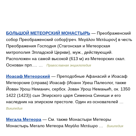
БОЛЬШОЙ МЕТЕОРСКИЙ МОНАСТЫРЬ
— Преображенский
собор Преображенский собор[греч. Μεγάλον Μετέωρον] в честь
Преображения Господня (Стагонская и Метеорская
митрополия Элладской Церкви), муж., действующий.
Расположен на самой высокой (613 м) из Метеорских скал.
Основан прп.… …
Православная энциклопедия
Иоасаф Метеорский
— Преподобные Афанасий и Иоасаф
Метеорские (справа) Иоасаф (Иоанн Уреш Палеолог, также
Йован Урош Неманич, сербск. Јован Урош Немањић, ок. 1350
1422 (1423)) сын Эпирского царя Симеона Синиши и его
наследник на эпирском престоле. Один из основателей …
Википедия
Мегала Метеора
— См. также Монастыри Метеоры
Монастырь Мегало Метеора Μεγάλο Μετέωρο …
Википедия