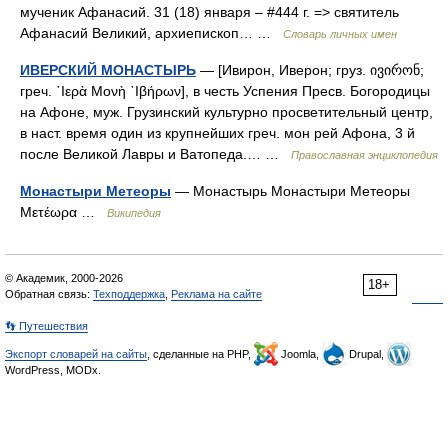
мученик Афанасий. 31 (18) января – #444 г. => святитель
Афанасий Великий, архиепископ… …
Словарь личных имен
ИВЕРСКИЙ МОНАСТЫРЬ
— [Ивирон, Иверон; груз. ივირონ;
греч. ῾Ιερὰ Μονὴ ᾿Ιβήρων], в честь Успения Пресв. Богородицы
на Афоне, муж. Грузинский культурно просветительный центр,
в наст. время один из крупнейших греч. мон рей Афона, 3 й
после Великой Лавры и Ватопеда.… …
Православная энциклопедия
Монастыри Метеоры
— Монастырь Монастыри Метеоры
Μετέωρα …
Википедия
© Академик, 2000-2026
18+
Обратная связь:
Техподдержка
,
Реклама на сайте
👣 Путешествия
Экспорт словарей на сайты
, сделанные на PHP,
Joomla,
Drupal,
WordPress, MODx.