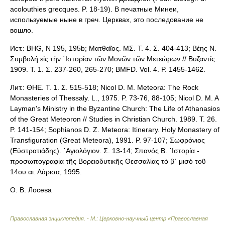
acolouthies grecques. P. 18-19). В печатные Минеи,
используемые ныне в греч. Церквах, это последование не
вошло.
Ист.: BHG, N 195, 195b; Ματθαῖος. ΜΣ. T. 4. Σ. 404-413; Βέης Ν.
Συμβολή εἰς τὴν ῾Ιστορίαν τῶν Μονῶν τῶν Μετεώρων // Βυζαντίς.
1909. Τ. 1. Σ. 237-260, 265-270; BMFD. Vol. 4. P. 1455-1462.
Лит.: ΘΗΕ. Τ. 1. Σ. 515-518; Nicol D. M. Meteora: The Rock
Monasteries of Thessaly. L., 1975. P. 73-76, 88-105; Nicol D. M. A
Layman's Ministry in the Byzantine Church: The Life of Athanasios
of the Great Meteoron // Studies in Christian Church. 1989. T. 26.
P. 141-154; Sophianos D. Z. Meteora: Itinerary. Holy Monastery of
Transfiguration (Great Meteora), 1991. P. 97-107; Σωφρόνιος
(Εὐστρατιάδης). ῾Αγιολόγιον. Σ. 13-14; Σπανός Β. ῾Ιστορία -
προσωπογραφία τῆς Βορειοδυτικῆς Θεσσαλίας τὸ β´ μισό τοῦ
14ου αι. Λάρισα, 1995.
О. В. Лосева
Православная энциклопедия. - М.: Церковно-научный центр «Православная