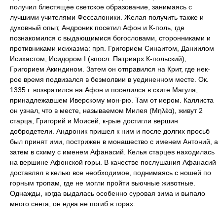
получил блестящее светское образование, занимаясь с
лучшими учителями Фессалоники. Желая получить также и
духовный опыт, Андроник посетил Афон и К-поль, где
познакомился с выдающимися богословами, сторонниками и
противниками исихазма: прп. Григорием Синаитом, Даниилом
Исихастом, Исидором I (впосл. Патриарх К-польский),
Григорием Акиндином. Затем он отправился на Крит, где нек-
рое время подвизался в безмолвии в уединенном месте. Ок.
1335 г. возвратился на Афон и поселился в ските Магула,
принадлежавшем Иверскому мон-рю. Там от иером. Каллиста
он узнал, что в месте, называемом Милея (Μηλέα), живут 2
старца, Григорий и Моисей, к-рые достигли вершин
добродетели. Андроник пришел к ним и после долгих просьб
был принят ими, пострижен в монашество с именем Антоний, а
затем в схиму с именем Афанасий. Келья старцев находилась
на вершине Афонской горы. В качестве послушания Афанасий
доставлял в келью все необходимое, поднимаясь с ношей по
горным тропам, где не могли пройти вьючные животные.
Однажды, когда выдалась особенно суровая зима и выпало
много снега, он едва не погиб в горах.