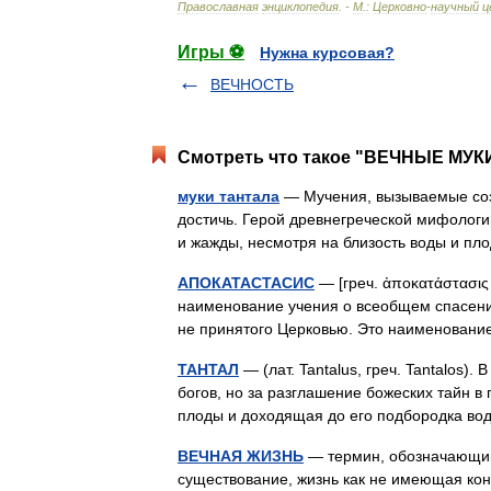
Православная
энциклопедия
. -
М
.
:
Церковно
-
научный
ц
Игры ⚽
Нужна курсовая?
ВЕЧНОСТЬ
Смотреть что такое "ВЕЧНЫЕ МУКИ
муки тантала
— Мучения, вызываемые соз
достичь. Герой древнегреческой мифологи
и жажды, несмотря на близость воды и п
АПОКАТАСТАСИС
— [греч. ἀποκατάστασις
наименование учения о всеобщем спасении
не принятого Церковью. Это наименован
ТАНТАЛ
— (лат. Tantalus, греч. Tantalos
богов, но за разглашение божеских тайн в
плоды и доходящая до его подбородка во
ВЕЧНАЯ ЖИЗНЬ
— термин, обозначающий
существование, жизнь как не имеющая кон