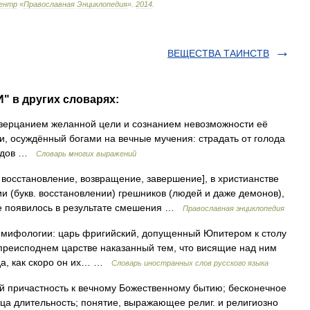
ентр
«
Православная
Энциклопедия
»
.
2014
.
ВЕЩЕСТВА ТАИНСТВ
" в других словарях:
ерцанием желанной цели и сознанием невозможности её
и, осуждённый богами на вечные мучения: страдать от голода
лодов …
Словарь многих выражений
 восстановление, возвращение, завершение], в христианстве
 (букв. восстановлении) грешников (людей и даже демонов),
ие появилось в результате смешения …
Православная энциклопедия
). В мифологии: царь фригийский, допущенный Юпитером к столу
 преисподнем царстве наказанный тем, что висящие над ним
да, как скоро он их… …
Словарь иностранных слов русского языка
 причастность к вечному Божественному бытию; бесконечное
ца длительность; понятие, выражающее религ. и религиозно