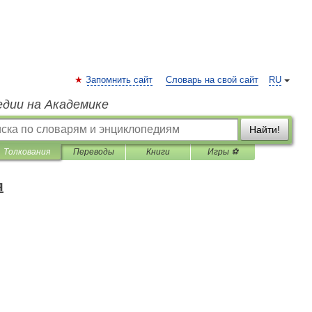
Запомнить сайт
Словарь на свой сайт
RU
едии на Академике
Найти!
Толкования
Переводы
Книги
Игры ⚽
я