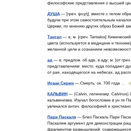
философские представления о высшей це
ДУША
— [греч. ψυχή], вместе с телом обра
будучи при этом самостоятельным началом
Церкви; по мнению других образ Божий 
Тантал
— а; м. [греч. Tantalos] Химически
цвета (используется в медицине и техник
желанной цели и сознанием невозможнос
ад
— а; предлож. об аде, в аду; м. [от гре
представлениям: место, куда попадают ду
от рая, находящегося на небесах, ад ра
Исаак Сирин
— Смерть: ок. 700 года …
В
КАЛЬВИН
— (Calvin, латинизир. Calvinus
кальвинизма. Изучал богословие в ун те 
увлекался антич. философией и христи
Пари Паскаля
— Блез Паскаль Пари Пас
Паскалем аргумент для демонстрации раци
фрагментом размышлений, содержащихся 