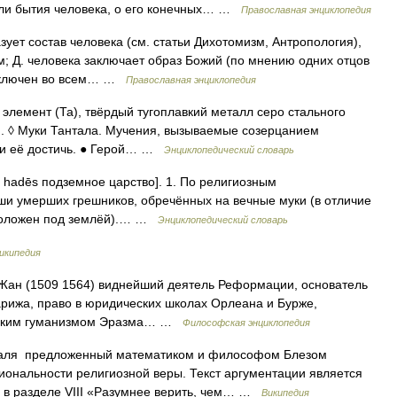
ли бытия человека, о его конечных… …
Православная энциклопедия
зует состав человека (см. статьи Дихотомизм, Антропология),
; Д. человека заключает образ Божий (по мнению одних отцов
заключен во всем… …
Православная энциклопедия
й элемент (Та), твёрдый тугоплавкий металл серо стального
е). ◊ Муки Тантала. Мучения, вызываемые созерцанием
ти её достичь. ● Герой… …
Энциклопедический словарь
ч. hadēs подземное царство]. 1. По религиозным
ши умерших грешников, обречённых на вечные муки (в отличие
сположен под землёй).… …
Энциклопедический словарь
икипедия
) Жан (1509 1564) виднейший деятель Реформации, основатель
Парижа, право в юридических школах Орлеана и Бурже,
анским гуманизмом Эразма… …
Философская энциклопедия
каля предложенный математиком и философом Блезом
ональности религиозной веры. Текст аргументации является
в разделе VIII «Разумнее верить, чем… …
Википедия