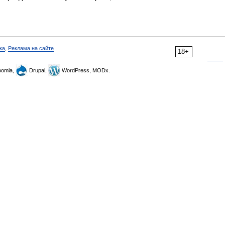
ка
,
Реклама на сайте
18+
omla,
Drupal,
WordPress, MODx.