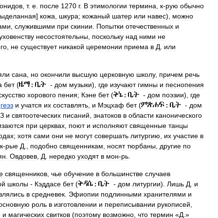
онидов
,
т
.
е
.
после
1270
г
.
В
этимологии
термина
,
к
-
рую
обычно
выделанная
]
кожа
,
шкура
;
кожаный
шатер
или
навес
),
можно
ами
,
служившими
при
скинии
.
Попытки
отечественных
и
уховенству
несостоятельны
,
поскольку
над
ними
не
ого
,
не
существует
никакой
церемонии
приема
в
Д
.
или
яли
сана
,
но
окончили
высшую
церковную
школу
,
причем
речь
а
бет
(
-
дом
музыки
),
где
изучают
гимны
и
песнопения
скусство
хорового
пения
;
Кэне
бет
(
-
дом
поэзии
),
где
геэз
и
учатся
их
составлять
,
и
Мэцхаф
бет
(
-
дом
З
и
святоотеческих
писаний
,
знатоков
в
области
канонического
изаются
при
церквах
,
поют
и
исполняют
священные
танцы
одах
;
хотя
сами
они
не
могут
совершать
литургию
,
их
участие
в
к
-
рые
Д
.,
подобно
священникам
,
носят
тюрбаны
,
другие
по
ян
.
Овдовев
,
Д
.
нередко
уходят
в
мон
-
рь
.
е
священников
,
чье
обучение
в
большинстве
случаев
ой
школы
-
Кэддасе
бет
(
-
дом
литургии
).
Лишь
Д
.
и
влялись
в
средневек
.
Эфиопии
подлинными
хранителями
и
основную
роль
в
изготовлении
и
переписывании
рукописей
,
о
и
магических
свитков
(
поэтому
возможно
,
что
термин
«
Д
.»