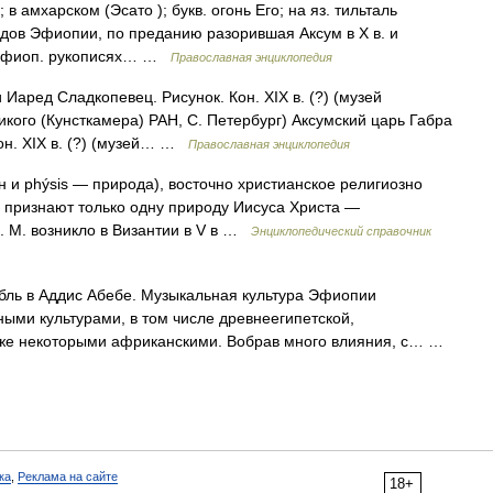
; в амхарском (Эсато ); букв. огонь Его; на яз. тильталь
одов Эфиопии, по преданию разорившая Аксум в X в. и
В эфиоп. рукописях… …
Православная энциклопедия
Иаред Сладкопевец. Рисунок. Кон. XIX в. (?) (музей
кого (Кунсткамера) РАН, С. Петербург) Аксумский царь Габра
он. XIX в. (?) (музей… …
Православная энциклопедия
 и phýsis — природа), восточно христианское религиозно
 признают только одну природу Иисуса Христа —
. М. возникло в Византии в V в …
Энциклопедический справочник
ль в Аддис Абебе. Музыкальная культура Эфиопии
ными культурами, в том числе древнеегипетской,
акже некоторыми африканскими. Вобрав много влияния, с… …
ка
,
Реклама на сайте
18+