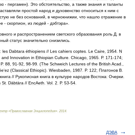
ρα
-
пергамен
).
Это
обстоятельство
,
а
также
знания
и
таланты
заставляли
простой
народ
и
духовенство
относиться
к
ним
с
стую
не
без
оснований
,
в
чернокнижии
,
что
нашло
отражение
в
ее
-
скорпион
,
из
людей
-
дэбтэра
».
овного
и
распространением
светского
образования
роль
Д
.
в
нный
статус
значительно
снизились
.
:
les
Dabtara
éthiopiens
//
Les
cahiers
coptes
.
Le
Caire
,
1954
.
N
n
and
Innovation
in
Ethiopian
Culture
.
Chicago
,
1965
.
P
.
171
-
174
;
.
P
.
88
,
91
-
92
,
98
-
99
. (
The
Schweich
Lectures
of
the
British
Acad
.,
Ge
‘
ez
(
Classical
Ethiopic
).
Wiesbaden
,
1987
.
P
.
122
;
Платонов
В
.
книга
//
Рукописная
книга
в
культуре
народов
Востока:
Очерки
.
n
St
.
Däbtära
//
EncAeth
.
Vol
.
2
.
P
.
53
-
54
.
ентр
«
Православная
Энциклопедия
»
.
2014
.
ДЭВА