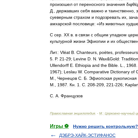
произошел
от
переносного
значения
διφθέ
Д
.,
державших
себя
важно
и
таинственно
,
суеверным
страхом
и
подозревать
их
,
зача
амхарской
пословице:
«
Из
животных
худш
С
сер
.
XX
в
.
в
связи
с
общим
упадком
церк
культурной
жизни
Эфиопии
и
их
обществе
Лит
.
:
Vléat
B
.
Chanteurs
,
poètes
,
professeurs
5
.
P
.
21
-
29
;
Levine
D
.
N
.
Wax
&
Gold:
Traditio
Ullendorff
E
.
Ethiopia
and
the
Bible
.
L
.,
1968
1967
);
Leslau
W
.
Comparative
Dictionary
of
М
.,
Чернецов
С
.
Б
.
Эфиопская
рукописная
М
.,
1987
.
Кн
.
1
.
С
.
208
-
209
,
221
-
226
;
Kapla
С
.
А
.
Французов
Православная
энциклопедия
. -
М
.
:
Церковно
-
научный
ц
Игры ⚽
Нужно решить контрольную?
ДЭБРЭ-ХАЙК-ЭСТИФАНОС