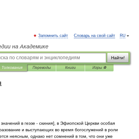
Запомнить сайт
Словарь на свой сайт
RU
едии на Академике
Найти!
Толкования
Переводы
Книги
Игры ⚽
я
значений
в
геэзе
-
скиния
],
в
Эфиопской
Церкви
особая
разование
и
выступающих
во
время
богослужений
в
роли
ется
неясным
,
однако
нет
сомнений
в
том
,
что
они
уже