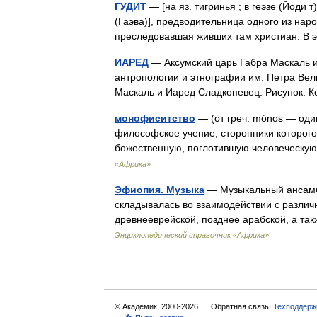
ГУДИТ
— [на яз. тигринья ; в геэзе (Йоди т)
(Гаэва)], предводительница одного из нар
преследовавшая живших там христиан. 
ИАРЕД
— Аксумский царь Габра Маскаль и 
антропологии и этнографии им. Петра Вели
Маскаль и Иаред Сладкопевец. Рисунок. К
монофиситство
— (от греч. mónos — один
философское учение, сторонники которого
божественную, поглотившую человеческую
«Африка»
Эфиопия. Музыка
— Музыкальный ансамб
складывалась во взаимодействии с различ
древнееврейской, позднее арабской, а т
Энциклопедический справочник «Африка»
© Академик, 2000-2026
Обратная связь:
Техподдерж