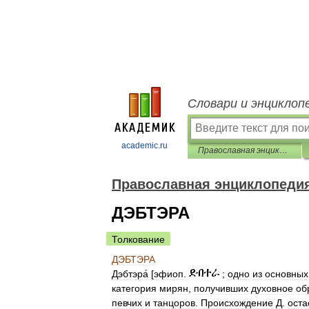
Словари и энциклоп
academic.ru
Православная энциклопедия
Православная энциклопеди
ДЭБТЭРА
Толкование
ДЭБТЭРА
Дэбтэра́
[
эфиоп
.
;
одно
из
основных
категория
мирян
,
получивших
духовное
об
певчих
и
танцоров
.
Происхождение
Д
.
оста