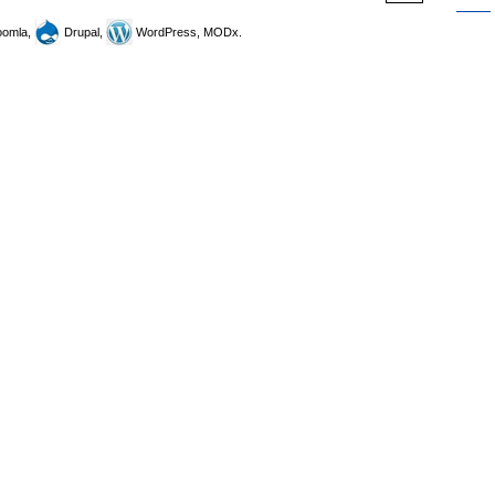
omla,
Drupal,
WordPress, MODx.