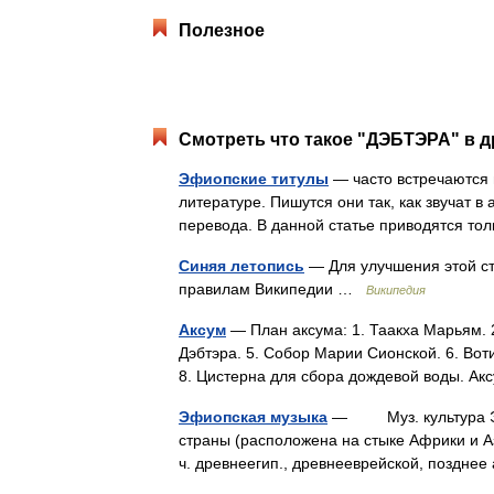
Полезное
Смотреть что такое "ДЭБТЭРА" в д
Эфиопские титулы
— часто встречаются 
литературе. Пишутся они так, как звучат 
перевода. В данной статье приводятся т
Синяя летопись
— Для улучшения этой ст
правилам Википедии …
Википедия
Аксум
— План аксума: 1. Таакха Марьям. 
Дэбтэра. 5. Собор Марии Сионской. 6. Вот
8. Цистерна для сбора дождевой воды. А
Эфиопская музыка
— Муз. культура Эф
страны (расположена на стыке Африки и Аз
ч. древнеегип., древнееврейской, поздне