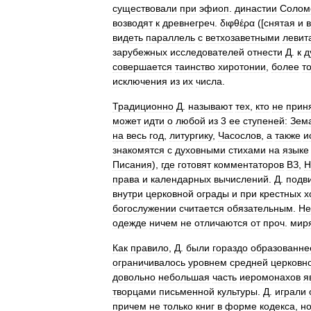
существовали
при
эфиоп
.
династии
Солом
возводят
к
древнегреч
.
διφθέρα
([
снятая
и
видеть
параллель
с
ветхозаветными
левит
зарубежных
исследователей
отнести
Д
.
к
д
совершается
таинство
хиротонии
,
более
т
исключения
из
их
числа
.
Традиционно
Д
.
называют
тех
,
кто
не
прин
может
идти
о
любой
из
3
ее
ступеней:
Зем
на
весь
год
,
литургику
,
Часослов
,
а
также
и
знакомятся
с
духовными
стихами
на
языке
Писания
),
где
готовят
комментаторов
ВЗ
,
Н
права
и
календарных
вычислений
.
Д
.
подв
внутри
церковной
ограды
и
при
крестных
х
богослужении
считается
обязательным
.
Не
одежде
ничем
не
отличаются
от
проч
.
мир
Как
правило
,
Д
.
были
гораздо
образованне
ограничивалось
уровнем
средней
церковн
довольно
небольшая
часть
иеромонахов
я
творцами
письменной
культуры
.
Д
.
играли
причем
не
только
книг
в
форме
кодекса
,
н