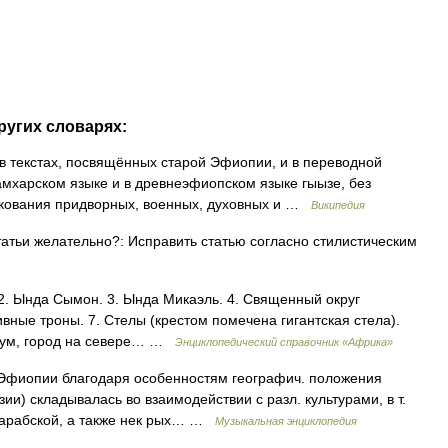
ругих словарях:
в текстах, посвящённых старой Эфиопии, и в переводной
в амхарском языке и в древнеэфиопском языке гыызе, без
олкования придворных, военных, духовных и …
Википедия
атьи желательно?: Исправить статью согласно стилистическим
2. Ында Сымон. 3. Ында Микаэль. 4. Священный округ
ивные троны. 7. Стелы (крестом помечена гигантская стела).
ксум, город на севере… …
Энциклопедический справочник «Африка»
иопии благодаря особенностям географич. положения
ии) складывалась во взаимодействии с разл. культурами, в т.
е арабской, а также нек рых… …
Музыкальная энциклопедия