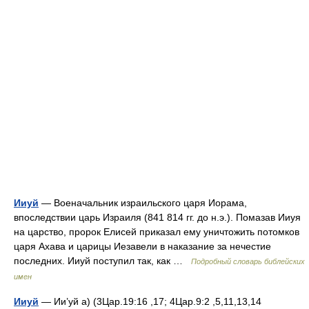
Ииуй
— Военачальник израильского царя Иорама,
впоследствии царь Израиля (841 814 гг. до н.э.). Помазав Ииуя
на царство, пророк Елисей приказал ему уничтожить потомков
царя Ахава и царицы Иезавели в наказание за нечестие
последних. Ииуй поступил так, как …
Подробный словарь библейских
имен
Ииуй
— Ии’уй а) (3Цар.19:16 ,17; 4Цар.9:2 ,5,11,13,14