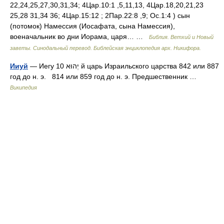
22,24,25,27,30,31,34; 4Цар.10:1 ,5,11,13, 4Цар.18,20,21,23
25,28 31,34 36; 4Цар.15:12 ; 2Пар.22:8 ,9; Ос.1:4 ) сын
(потомок) Намессия (Иосафата, сына Намессия),
военачальник во дни Иорама, царя… …
Библия. Ветхий и Новый
заветы. Синодальный перевод. Библейская энциклопедия арх. Никифора.
Ииуй
— Иегу יְהוּא 10 й царь Израильского царства 842 или 887
год до н. э. 814 или 859 год до н. э. Предшественник …
Википедия