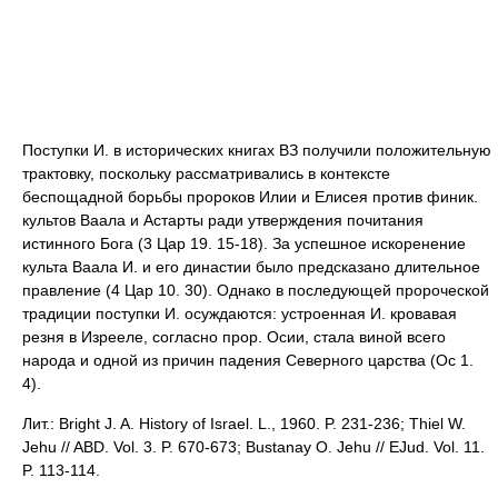
Поступки И. в исторических книгах ВЗ получили положительную
трактовку, поскольку рассматривались в контексте
беспощадной борьбы пророков Илии и Елисея против финик.
культов Ваала и Астарты ради утверждения почитания
истинного Бога (3 Цар 19. 15-18). За успешное искоренение
культа Ваала И. и его династии было предсказано длительное
правление (4 Цар 10. 30). Однако в последующей пророческой
традиции поступки И. осуждаются: устроенная И. кровавая
резня в Изрееле, согласно прор. Осии, стала виной всего
народа и одной из причин падения Северного царства (Ос 1.
4).
Лит.: Bright J. A. History of Israel. L., 1960. P. 231-236; Thiel W.
Jehu // ABD. Vol. 3. P. 670-673; Bustanay O. Jehu // EJud. Vol. 11.
P. 113-114.