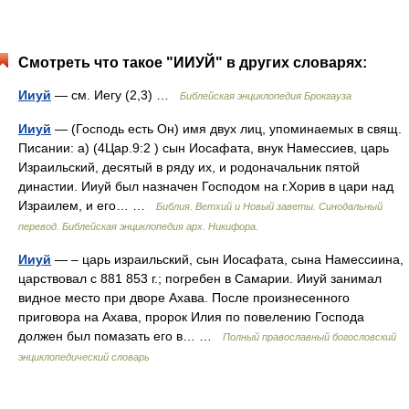
Смотреть что такое "ИИУЙ" в других словарях:
Ииуй
— см. Иегу (2,3) …
Библейская энциклопедия Брокгауза
Ииуй
— (Господь есть Он) имя двух лиц, упоминаемых в свящ.
Писании: а) (4Цар.9:2 ) сын Иосафата, внук Намессиев, царь
Израильский, десятый в ряду их, и родоначальник пятой
династии. Ииуй был назначен Господом на г.Хорив в цари над
Израилем, и его… …
Библия. Ветхий и Новый заветы. Синодальный
перевод. Библейская энциклопедия арх. Никифора.
Ииуй
— – царь израильский, сын Иосафата, сына Намессиина,
царствовал с 881 853 г.; погребен в Самарии. Ииуй занимал
видное место при дворе Ахава. После произнесенного
приговора на Ахава, пророк Илия по повелению Господа
должен был помазать его в… …
Полный православный богословский
энциклопедический словарь