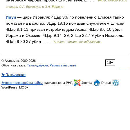
интересам народа, пророк Елисей велел… …
Энциклопедический
словарь Ф.А. Брокгауза и И.А. Ефрона
Ииуй
— царь Израиля: 4Цар 9:6 по повелению Елисея тайно
помазан на царство: 3Цар 19:16 помазан служителем Елисея:
4Цар 9:1 13 призван истребить дом Ахава: 4Цар 9:6 10 убил
Иорама и Охозию: 4Цар 9:14–29; 2Пар 22:7 9 убил Иезавель:
4Цар 9:30 37 убил… …
Библия: Тематический словарь
© Академик, 2000-2026
18+
Обратная связь:
Техподдержка
,
Реклама на сайте
👣 Путешествия
Экспорт словарей на сайты
, сделанные на PHP,
Joomla,
Drupal,
WordPress, MODx.