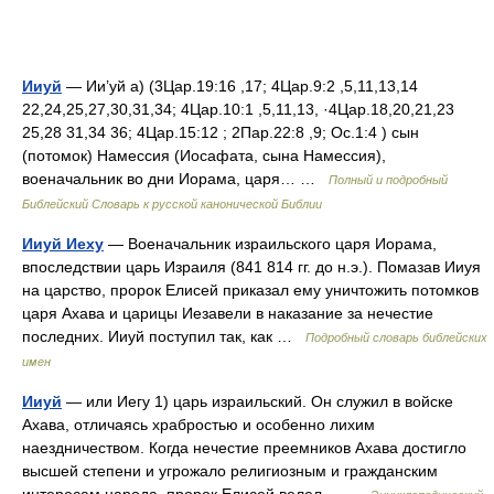
Ииуй
— Ии’уй а) (3Цар.19:16 ,17; 4Цар.9:2 ,5,11,13,14
22,24,25,27,30,31,34; 4Цар.10:1 ,5,11,13, ·4Цар.18,20,21,23
25,28 31,34 36; 4Цар.15:12 ; 2Пар.22:8 ,9; Ос.1:4 ) сын
(потомок) Намессия (Иосафата, сына Намессия),
военачальник во дни Иорама, царя… …
Полный и подробный
Библейский Словарь к русской канонической Библии
Ииуй Иеху
— Военачальник израильского царя Иорама,
впоследствии царь Израиля (841 814 гг. до н.э.). Помазав Ииуя
на царство, пророк Елисей приказал ему уничтожить потомков
царя Ахава и царицы Иезавели в наказание за нечестие
последних. Ииуй поступил так, как …
Подробный словарь библейских
имен
Ииуй
— или Иегу 1) царь израильский. Он служил в войске
Ахава, отличаясь храбростью и особенно лихим
наездничеством. Когда нечестие преемников Ахава достигло
высшей степени и угрожало религиозным и гражданским