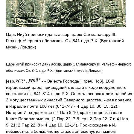
Царь Ииуй приносит дань ассир. царю Салманасару III.
Рельеф «Черного обелиска». Ок. 841 г. до Р. Х. (Британский
музей, Лондон)
Царь Ииуй приносит дань ассир. царю Салманасару III. Рельеф «Черного
обелиска». Ок. 841 г. до Р. Х. (Британский музей, Лондон)
[евр.
,
- «Он есть Господь»; греч. ᾿Ιοῦ], 10-й
израильский царь, пришедший к власти в ходе вооруженного
восстания ок. 841-814 гг. до Р. Х. Он стал основателем одной из
2 могущественных династий Северного царства, к-рая правила
в Израиле почти 100 лет (841-747 - 4 Цар 10. 30; 15. 12).
История И. содержится в 4 Цар 9-10, кратко пересказана в
Книге Паралипоменон (2 Пар 22. 7-9; ср.: 2 Пар 22. 7 и 4 Цар
9. 21; 2 Пар 22. 8 и 4 Цар 10. 12-14). Происхождение И.
неизвестно: в большинстве стихов он именуется сыном