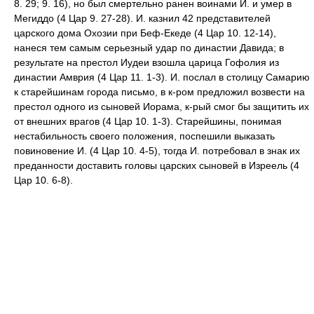
8. 29; 9. 16), но был смертельно ранен воинами И. и умер в
Мегиддо (4 Цар 9. 27-28). И. казнил 42 представителей
царского дома Охозии при Беф-Екеде (4 Цар 10. 12-14),
нанеся тем самым серьезный удар по династии Давида; в
результате на престол Иудеи взошла царица Гофолия из
династии Амврия (4 Цар 11. 1-3). И. послал в столицу Самарию
к старейшинам города письмо, в к-ром предложил возвести на
престол одного из сыновей Иорама, к-рый смог бы защитить их
от внешних врагов (4 Цар 10. 1-3). Старейшины, понимая
нестабильность своего положения, поспешили выказать
повиновение И. (4 Цар 10. 4-5), тогда И. потребовал в знак их
преданности доставить головы царских сыновей в Изреель (4
Цар 10. 6-8).