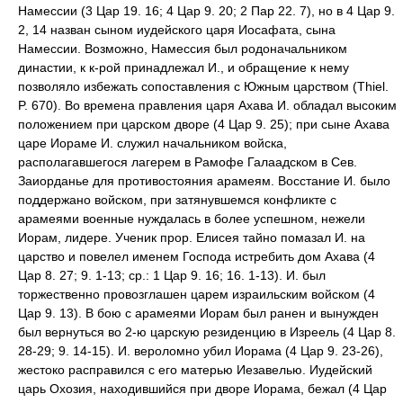
Намессии (3 Цар 19. 16; 4 Цар 9. 20; 2 Пар 22. 7), но в 4 Цар 9.
2, 14 назван сыном иудейского царя Иосафата, сына
Намессии. Возможно, Намессия был родоначальником
династии, к к-рой принадлежал И., и обращение к нему
позволяло избежать сопоставления с Южным царством (Thiel.
P. 670). Во времена правления царя Ахава И. обладал высоким
положением при царском дворе (4 Цар 9. 25); при сыне Ахава
царе Иораме И. служил начальником войска,
располагавшегося лагерем в Рамофе Галаадском в Сев.
Заиорданье для противостояния арамеям. Восстание И. было
поддержано войском, при затянувшемся конфликте с
арамеями военные нуждалась в более успешном, нежели
Иорам, лидере. Ученик прор. Елисея тайно помазал И. на
царство и повелел именем Господа истребить дом Ахава (4
Цар 8. 27; 9. 1-13; ср.: 1 Цар 9. 16; 16. 1-13). И. был
торжественно провозглашен царем израильским войском (4
Цар 9. 13). В бою с арамеями Иорам был ранен и вынужден
был вернуться во 2-ю царскую резиденцию в Изреель (4 Цар 8.
28-29; 9. 14-15). И. вероломно убил Иорама (4 Цар 9. 23-26),
жестоко расправился с его матерью Иезавелью. Иудейский
царь Охозия, находившийся при дворе Иорама, бежал (4 Цар