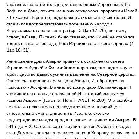
упразднил золотых тельцов, установленных Иеровоамом I в
Вефиле и Дане, почитание к-рых осуждалось пророками Илией
и Елисеем. Вероятно, поддержкой этих местных святилищ И.
стремился воспрепятствовать посещению народом
Иерусалима как религ. центра (ср.: 3 Цар 12. 26), по этому
поводу в Свящ. Писании было сказано, что «Ииуй не старался
ходить в законе Господа, Бога Израилева, от всего сердца» (4
Цар 10. 31).
Уничтожение дома Амврия привело к ослаблению связей
Израиля с Иудеей и Финикийским царством, это подтолкнуло
арам. царство Дамаск усилить давление на Северное царство.
Опасаясь вторжения арам. царя Азаила, И. обратился за
помощью к Ассирии. В анналах ассир. царя Салманасара III
упоминается о дани, заплаченной И., который именуется
«сыном Амврия» (Iaúa mar Humri - ANET. P. 280). Эта ошибка
не столько показатель неосведомленности ассирийцев
относительно смены династии в Израиле, сколько
подтверждение международного значения династии Амврия. В
841 г. до Р. Х. Салманасар выступил против Азаила и осадил
его в Дамаске; затем направился на юг к Харрану, разрушая по