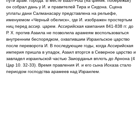
пути арам. города. В месте Ваал-Рош (на финик. побережье)
он собрал дань у И. и правителей Тира и Сидона. Сцена
уплаты дани Салманасару представлена на рельефе,
именуемом «Черный обелиск», где И. изображен простертым
ниц перед ассир. царем. Ассирийская кампания 841-838 гг. до
Р. Х. против Азаила не позволила арамеям воспользоваться
внутренним беспорядком, охватившим Израильское царство
после переворота И. В последующие годы, когда Ассирийская
империя пришла в упадок, Азаил вторгся в Северное царство и
завладел израильской частью Заиорданья вплоть до Арнона (4
Цар 10. 32-33). Время правления И. и его сына Иохаза стало
периодом господства арамеев над Израилем.