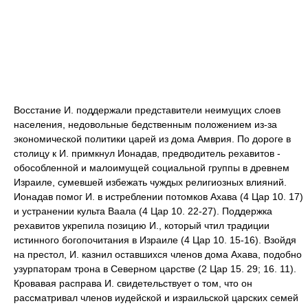
Восстание И. поддержали представители неимущих слоев
населения, недовольные бедственным положением из-за
экономической политики царей из дома Амврия. По дороге в
столицу к И. примкнул Ионадав, предводитель рехавитов -
обособленной и малоимущей социальной группы в древнем
Израиле, сумевшей избежать чуждых религиозных влияний.
Ионадав помог И. в истреблении потомков Ахава (4 Цар 10. 17)
и устранении культа Ваала (4 Цар 10. 22-27). Поддержка
рехавитов укрепила позицию И., который чтил традиции
истинного богопочитания в Израиле (4 Цар 10. 15-16). Взойдя
на престол, И. казнил оставшихся членов дома Ахава, подобно
узурпаторам трона в Северном царстве (2 Цар 15. 29; 16. 11).
Кровавая расправа И. свидетельствует о том, что он
рассматривал членов иудейской и израильской царских семей