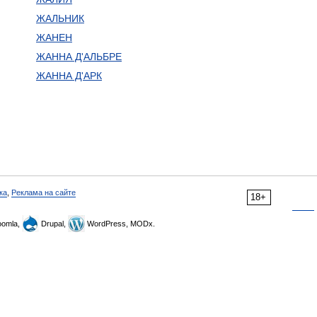
ЖАЛЬНИК
ЖАНЕН
ЖАННА Д'АЛЬБРЕ
ЖАННА Д'АРК
ка
,
Реклама на сайте
18+
omla,
Drupal,
WordPress, MODx.