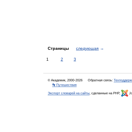
Страницы
следующая
→
1
2
3
© Академик, 2000-2026
Обратная связь:
Техподдерж
👣 Путешествия
Экспорт словарей на сайты
, сделанные на PHP,
Jo