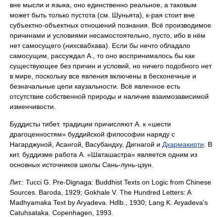
вне мысли и языка, оно единственно реальное, а таковым
может быть только пустота (см. Шуньята), к-рая стоит вне
субъектно-объектных отношений познания. Всё производимое
причинами и условиями несамостоятельно, пусто, ибо в нём
нет самосущего (нихсвабхава). Если бы нечто обладало
самосущим, рассуждал А., то оно воспринималось бы как
существующее без причин и условий, но ничего подобного нет
в мире, поскольку все явления включены в бесконечные и
безначальные цепи каузальности. Всё явленное есть
отсутствие собственной природы и наличие взаимозависимой
изменчивости.
Буддисты тибет. традиции причисляют А. к «шести
драгоценностям» буддийской философии наряду с
Нагарджуной, Асангой, Васубандху, Дигнагой и
Дхармакирти
. В
кит. буддизме работа А. «Шаташастра» является одним из
основных источников школы Сань-лунь-цзун.
Лит.: Tucci G. Pre-Dignaga: Buddhist Texts on Logic from Chinese
Sources. Baroda, 1929; Gokhale V. The Hundred Letters: A
Madhyamaka Text by Aryadeva. Hdlb., 1930; Lang K. Aryadeva's
Catuhsataka. Copenhagen, 1993.