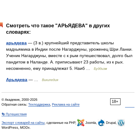
Смотреть что такое "АРЬЯДЕВА" в других
словарях:
арьядева
— (3 в.) крупнейший представитель школы
мадхьямика в Индии после Нагарджуны, уроженец Шри Ланки.
Ученик Нагарджуны, вместе с к рым путешествовал, долго был
пандитом в Наланде. А. приписывают 23 работы, из к рых.
несомненно, ему принадлежат 5. Наиб …
Буддизм
Арьядева
— …
Википедия
© Академик, 2000-2026
18+
Обратная связь:
Техподдержка
,
Реклама на сайте
👣 Путешествия
Экспорт словарей на сайты
, сделанные на PHP,
Joomla,
Drupal,
WordPress, MODx.