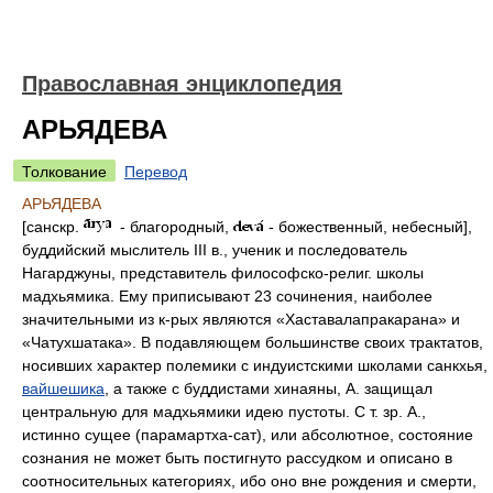
Православная энциклопедия
АРЬЯДЕВА
Толкование
Перевод
АРЬЯДЕВА
[санскр.
- благородный,
- божественный, небесный],
буддийский мыслитель III в., ученик и последователь
Нагарджуны, представитель философско-религ. школы
мадхьямика. Ему приписывают 23 сочинения, наиболее
значительными из к-рых являются «Хаставалапракарана» и
«Чатухшатака». В подавляющем большинстве своих трактатов,
носивших характер полемики с индуистскими школами санкхья,
вайшешика
, а также с буддистами хинаяны, А. защищал
центральную для мадхьямики идею пустоты. С т. зр. А.,
истинно сущее (парамартха-сат), или абсолютное, состояние
сознания не может быть постигнуто рассудком и описано в
соотносительных категориях, ибо оно вне рождения и смерти,