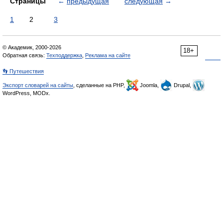
Страницы
←
предыдущая
следующая
→
1
2
3
© Академик, 2000-2026
18+
Обратная связь:
Техподдержка
,
Реклама на сайте
👣 Путешествия
Экспорт словарей на сайты
, сделанные на PHP,
Joomla,
Drupal,
WordPress, MODx.