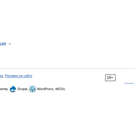
щая
→
ка
,
Реклама на сайте
18+
omla,
Drupal,
WordPress, MODx.